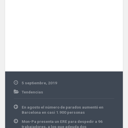
5 septiembre, 2019
Tendencias
Navegación
En agosto el número de parados aumentó en
de
Barcelona en casi 1.900 personas
entradas
Mon-Pa presenta un ERE para despedir a 96
trabajadores, a los que adeuda dos