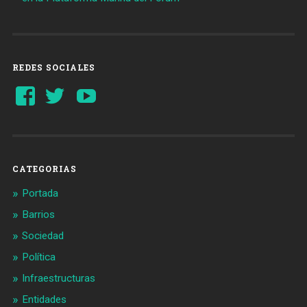
REDES SOCIALES
Ver
Ver
YouTube
perfil
perfil
de
de
Barcelonaaldia
@BCN_aldia
en
en
Facebook
Twitter
CATEGORIAS
Portada
Barrios
Sociedad
Política
Infraestructuras
Entidades