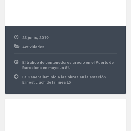
23 junio, 2019
Actividades
Navegación
El tráfico de contenedores creció en el Puerto de
de
Barcelona en mayo un 8%
entradas
La Generalitat inicia las obras en la estación
Ernest Lluch de la línea L5