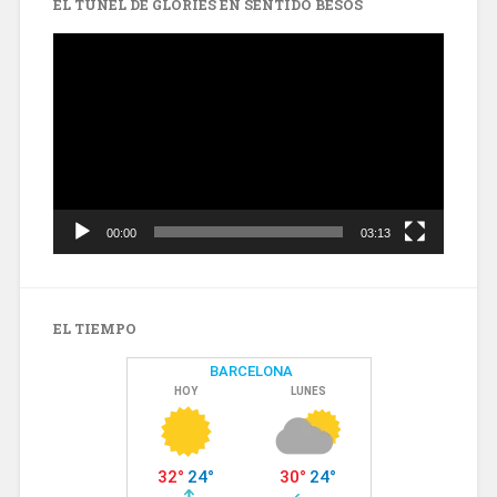
EL TÚNEL DE GLÒRIES EN SENTIDO BESÒS
Reproductor
de
vídeo
00:00
03:13
EL TIEMPO