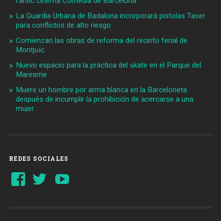
l'antic cinema Comèdia de Barcelona
La Guardia Urbana de Badalona incorporará pistolas Taser
para conflictos de alto riesgo
Comienzan las obras de reforma del recinto ferial de
Montjuïc
Nuevo espacio para la práctica del skate en el Parque del
Maresme
Muere un hombre por arma blanca en la Barceloneta
después de incumplir la prohibición de acercarse a una
mujer
REDES SOCIALES
Ver
Ver
YouTube
perfil
perfil
de
de
Barcelonaaldia
@BCN_aldia
en
en
Facebook
Twitter