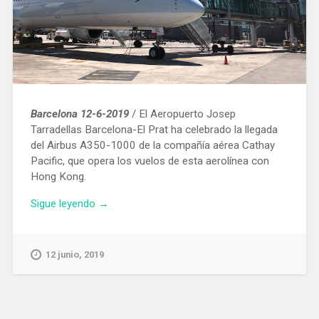
Barcelona 12-6-2019
/ El Aeropuerto Josep
Tarradellas Barcelona-El Prat ha celebrado la llegada
del Airbus A350-1000 de la compañía aérea Cathay
Pacific, que opera los vuelos de esta aerolínea con
Hong Kong.
«El
Sigue leyendo
→
Aeropuerto
de
Barcelona
12 junio, 2019
recibe
al
Airbus
A350-