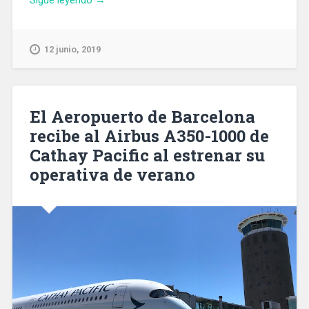
Sigue leyendo
→
exposición
recuerda
en
12 junio, 2019
el
Born
CCM
los
El Aeropuerto de Barcelona
carteles
recibe al Airbus A350-1000 de
combativos
Cathay Pacific al estrenar su
de
Josep
operativa de verano
Renau»