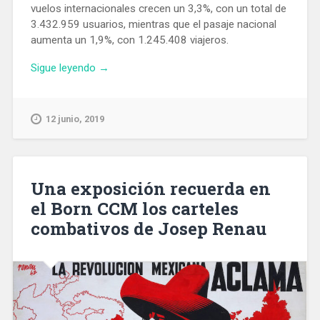
vuelos internacionales crecen un 3,3%, con un total de
3.432.959 usuarios, mientras que el pasaje nacional
aumenta un 1,9%, con 1.245.408 viajeros.
«El
Sigue leyendo
→
Aeropuerto
de
Barcelona
12 junio, 2019
aumentó
en
mayo
un
Una exposición recuerda en
2,9%
el Born CCM los carteles
el
combativos de Josep Renau
número
de
pasajeros»