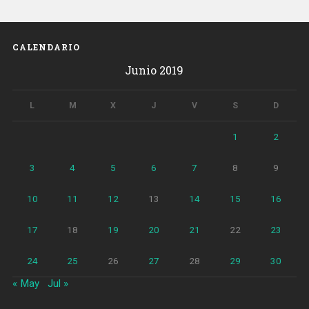
1000
de
Cathay
CALENDARIO
Pacific
Junio 2019
al
estrenar
su
L
M
X
J
V
S
D
operativa
de
1
2
verano»
3
4
5
6
7
8
9
10
11
12
13
14
15
16
17
18
19
20
21
22
23
24
25
26
27
28
29
30
« May
Jul »