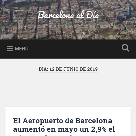
Saltar
al
Barcelona al Día
Buscar
contenido
Noticias que reflejan la evolución de Barcelona
MENÚ
DÍA:
12 DE JUNIO DE 2019
El Aeropuerto de Barcelona
aumentó en mayo un 2,9% el