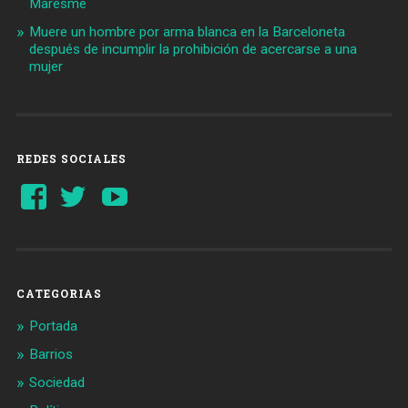
Maresme
Muere un hombre por arma blanca en la Barceloneta
después de incumplir la prohibición de acercarse a una
mujer
REDES SOCIALES
Ver
Ver
YouTube
perfil
perfil
de
de
Barcelonaaldia
@BCN_aldia
en
en
Facebook
Twitter
CATEGORIAS
Portada
Barrios
Sociedad