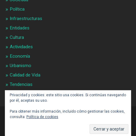
Política
Infraestructuras
Entidades
Cultura
Actividades
Economía
Urbanismo
Calidad de Vida
Tendencias
Gran BCN
Privacidad y cookies: este sitio usa cookies. Si continúas navegando
por él, aceptas su uso.
Para obtener más información, incluido cómo gestionar las cookies,
consulta:
Política de cookies
CONTACTO: BARCELONAALDIA21 (ARROBA)
GMAIL.COM
SUBIR ↑