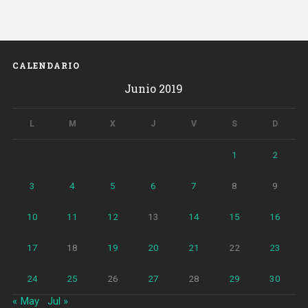
por
contaminación
atmosférica»
CALENDARIO
Junio 2019
L
M
X
J
V
S
D
1
2
3
4
5
6
7
8
9
10
11
12
13
14
15
16
17
18
19
20
21
22
23
24
25
26
27
28
29
30
« May
Jul »