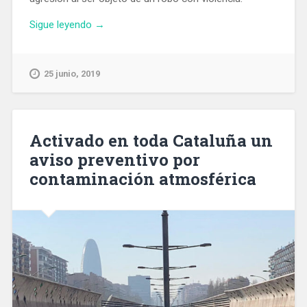
«En
Sigue leyendo
→
estado
crítico
una
25 junio, 2019
importante
funcionaria
de
Corea
Activado en toda Cataluña un
del
aviso preventivo por
Sur
contaminación atmosférica
que
sufrió
un
robo
violento»