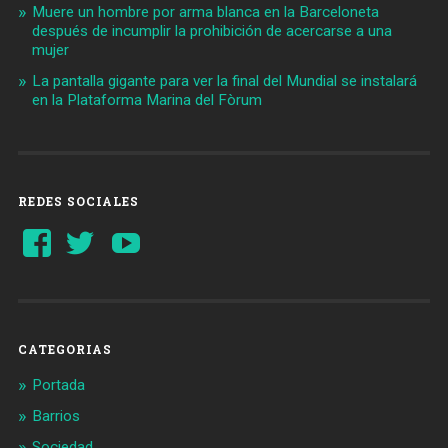
Muere un hombre por arma blanca en la Barceloneta
después de incumplir la prohibición de acercarse a una
mujer
La pantalla gigante para ver la final del Mundial se instalará
en la Plataforma Marina del Fòrum
REDES SOCIALES
Ver
Ver
YouTube
perfil
perfil
de
de
Barcelonaaldia
@BCN_aldia
en
en
Facebook
Twitter
CATEGORIAS
Portada
Barrios
Sociedad