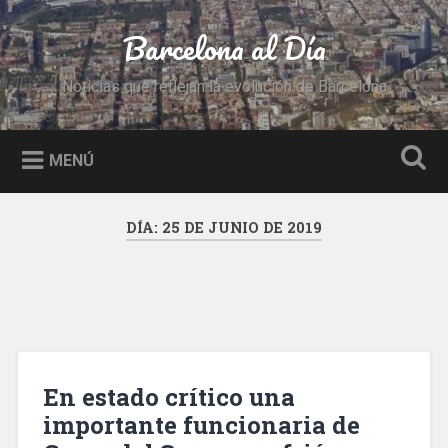
Saltar
al
Barcelona al Día
Buscar
contenido
Noticias que reflejan la evolución de Barcelona
MENÚ
DÍA:
25 DE JUNIO DE 2019
En estado crítico una
importante funcionaria de