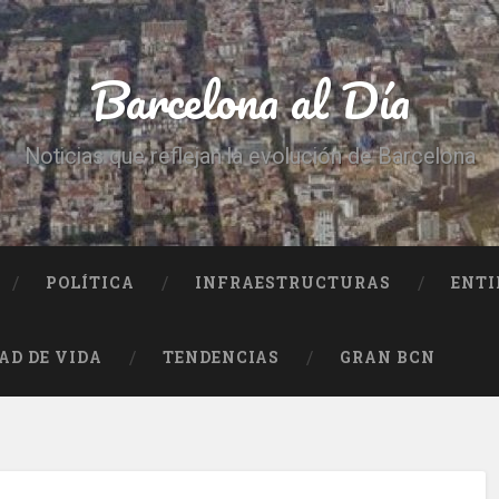
Barcelona al Día
Noticias que reflejan la evolución de Barcelona
POLÍTICA
INFRAESTRUCTURAS
ENTI
AD DE VIDA
TENDENCIAS
GRAN BCN