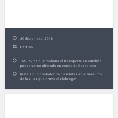
20 diciembre, 2018
Barrios
Navegación
TMB avisa que mañana el transporte en autobús
de
puede verse alterado en zonas de Barcelona
entradas
Instalan un contador de bicicletas en el viaducto
de la C-31 que cruza el Llobregat