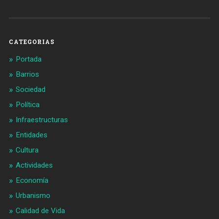
de
de
Barcelonaaldia
@BCN_aldia
en
en
Facebook
Twitter
CATEGORIAS
Portada
Barrios
Sociedad
Política
Infraestructuras
Entidades
Cultura
Actividades
Economía
Urbanismo
Calidad de Vida