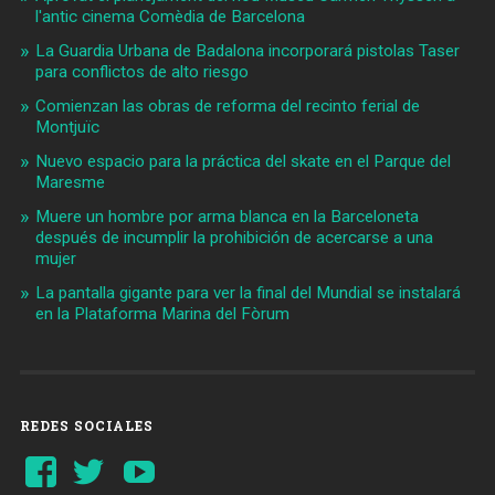
l'antic cinema Comèdia de Barcelona
La Guardia Urbana de Badalona incorporará pistolas Taser
para conflictos de alto riesgo
Comienzan las obras de reforma del recinto ferial de
Montjuïc
Nuevo espacio para la práctica del skate en el Parque del
Maresme
Muere un hombre por arma blanca en la Barceloneta
después de incumplir la prohibición de acercarse a una
mujer
La pantalla gigante para ver la final del Mundial se instalará
en la Plataforma Marina del Fòrum
REDES SOCIALES
Ver
Ver
YouTube
perfil
perfil