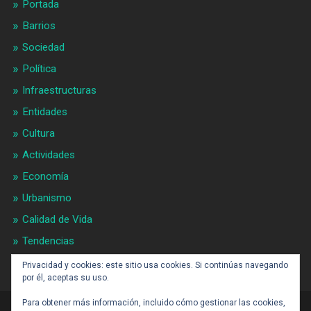
Portada
Barrios
Sociedad
Política
Infraestructuras
Entidades
Cultura
Actividades
Economía
Urbanismo
Calidad de Vida
Tendencias
Gran BCN
Privacidad y cookies: este sitio usa cookies. Si continúas navegando
por él, aceptas su uso.
Para obtener más información, incluido cómo gestionar las cookies,