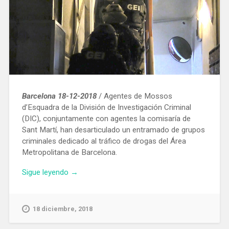
Vía»
Barcelona 18-12-2018
/ Agentes de Mossos
d’Esquadra de la División de Investigación Criminal
(DIC), ​​conjuntamente con agentes la comisaría de
Sant Martí, han desarticulado un entramado de grupos
criminales dedicado al tráfico de drogas del Área
Metropolitana de Barcelona.
«Detienen
Sigue leyendo
→
en
Barcelona
y
18 diciembre, 2018
su
área