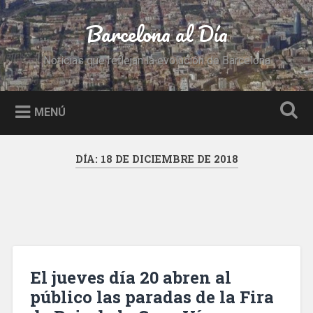
Saltar
al
Barcelona al Día
Buscar
contenido
Noticias que reflejan la evolución de Barcelona
MENÚ
DÍA:
18 DE DICIEMBRE DE 2018
El jueves día 20 abren al
público las paradas de la Fira