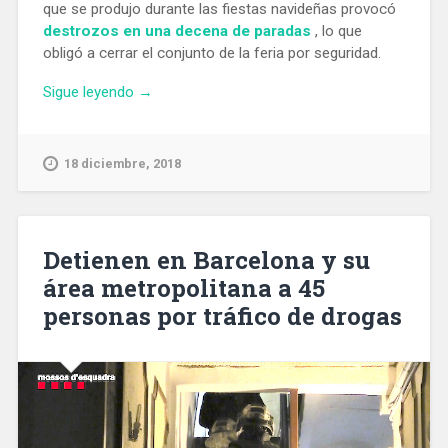
que se produjo durante las fiestas navideñas provocó
destrozos en una decena de paradas
, lo que
obligó a cerrar el conjunto de la feria por seguridad.
«El
Sigue leyendo
→
jueves
día
20
18 diciembre, 2018
abren
al
público
las
Detienen en Barcelona y su
paradas
área metropolitana a 45
de
personas por tráfico de drogas
la
Fira
de
Reis
de
la
Gran