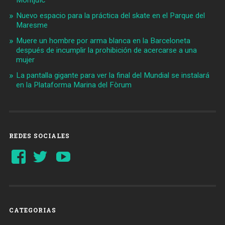
Montjuïc
Nuevo espacio para la práctica del skate en el Parque del
Maresme
Muere un hombre por arma blanca en la Barceloneta
después de incumplir la prohibición de acercarse a una
mujer
La pantalla gigante para ver la final del Mundial se instalará
en la Plataforma Marina del Fòrum
REDES SOCIALES
Ver
Ver
YouTube
perfil
perfil
de
de
Barcelonaaldia
@BCN_aldia
en
en
Facebook
Twitter
CATEGORIAS