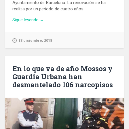
Ayuntamiento de Barcelona. La renovación se ha
realiza por un periodo de cuatro años.
«En
Sigue leyendo
→
13
años
el
13 diciembre, 2018
Aeropuerto
de
Barcelona
ha
En lo que va de año Mossos y
pasado
Guardia Urbana han
de
desmantelado 106 narcopisos
17
a
45
destinos
intercontinantales»