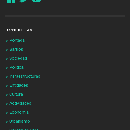
perfil
perfil
de
de
Barcelonaaldia
@BCN_aldia
en
en
Facebook
Twitter
CATEGORIAS
Portada
Barrios
Sociedad
Política
Infraestructuras
Entidades
Cultura
Actividades
Economía
Urbanismo