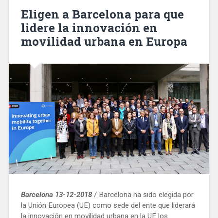
y
Eligen a Barcelona para que
Guardia
lidere la innovación en
Urbana
movilidad urbana en Europa
han
desmantelado
106
narcopisos»
Barcelona 13-12-2018
/ Barcelona ha sido elegida por
la Unión Europea (UE) como sede del ente que liderará
la innovación en movilidad urbana en la UE los