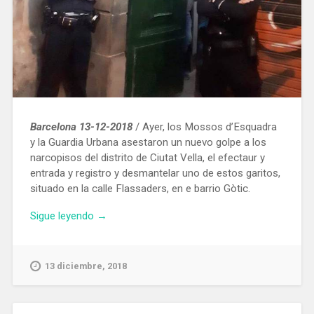
Barcelona 13-12-2018
/ Ayer, los Mossos d’Esquadra
y la Guardia Urbana asestaron un nuevo golpe a los
narcopisos del distrito de Ciutat Vella, el efectaur y
entrada y registro y desmantelar uno de estos garitos,
situado en la calle Flassaders, en e barrio Gòtic.
«En
Sigue leyendo
→
lo
que
va
13 diciembre, 2018
de
año
Mossos