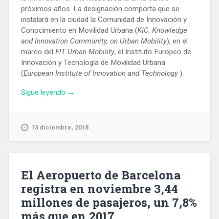
próximos años. La designación comporta que se
instalará en la ciudad la Comunidad de Innovación y
Conocimiento en Movilidad Urbana (
KIC, Knowledge
and Innovation Community, on Urban Mobility
), en el
marco del
EIT Urban Mobility
, el Instituto Europeo de
Innovación y Tecnología de Movilidad Urbana
(
European Institute of Innovation and Technology
).
«Eligen
Sigue leyendo
→
a
Barcelona
para
13 diciembre, 2018
que
lidere
la
innovación
El Aeropuerto de Barcelona
en
registra en noviembre 3,44
movilidad
millones de pasajeros, un 7,8%
urbana
en
más que en 2017