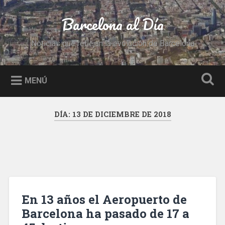
Saltar
al
Barcelona al Día
Buscar
contenido
Noticias que reflejan la evolución de Barcelona
MENÚ
DÍA:
13 DE DICIEMBRE DE 2018
En 13 años el Aeropuerto de
Barcelona ha pasado de 17 a