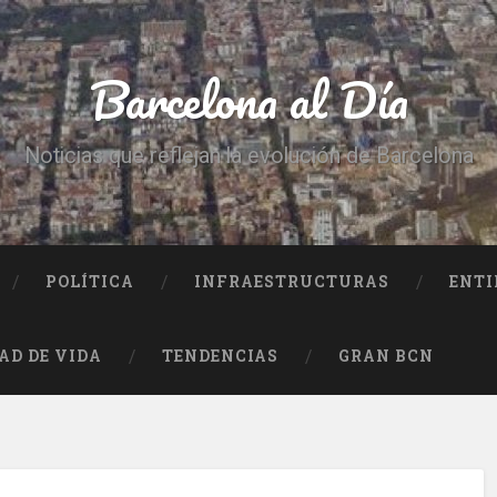
Barcelona al Día
Noticias que reflejan la evolución de Barcelona
POLÍTICA
INFRAESTRUCTURAS
ENTI
AD DE VIDA
TENDENCIAS
GRAN BCN