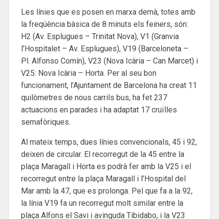
Les línies que es posen en marxa demà, totes amb
la freqüència bàsica de 8 minuts els feiners, són:
H2 (Av. Esplugues – Trinitat Nova), V1 (Granvia
l’Hospitalet – Av. Esplugues), V19 (Barceloneta –
Pl. Alfonso Comín), V23 (Nova Icària – Can Marcet) i
V25: Nova Icària – Horta. Per al seu bon
funcionament, l’Ajuntament de Barcelona ha creat 11
quilòmetres de nous carrils bus, ha fet 237
actuacions en parades i ha adaptat 17 cruïlles
semafòriques.
Al mateix temps, dues línies convencionals, 45 i 92,
deixen de circular. El recorregut de la 45 entre la
plaça Maragall i Horta es podrà fer amb la V25 i el
recorregut entre la plaça Maragall i l’Hospital del
Mar amb la 47, que es prolonga. Pel que fa a la 92,
la línia V19 fa un recorregut molt similar entre la
plaça Alfons el Savi i avinguda Tibidabo, i la V23