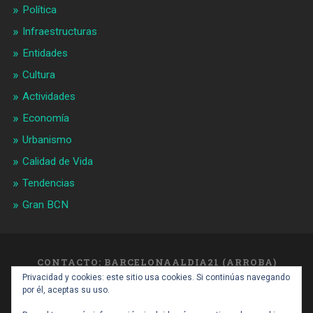
Política
Infraestructuras
Entidades
Cultura
Actividades
Economía
Urbanismo
Calidad de Vida
Tendencias
Gran BCN
CONTACTO: BARCELONAALDIA21 (ARROBA)
GMAIL.COM
Privacidad y cookies: este sitio usa cookies. Si continúas navegando
SUBIR ↑
por él, aceptas su uso.