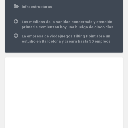
Infraestructuras
Navegación
Los médicos de la sanidad concertada y atención
de
primaria comienzan hoy una huelga de cinco días
entradas
La empresa de viodejuegos Tilting Point abre un
estudio en Barcelona y creará hasta 50 empleos