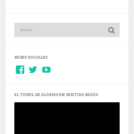
REDES SOCIALES
Ver
Ver
YouTube
perfil
perfil
de
de
Barcelonaaldia
@BCN_aldia
en
en
Facebook
Twitter
EL TÚNEL DE GLÒRIES EN SENTIDO BESÒS
Reproductor
de
vídeo