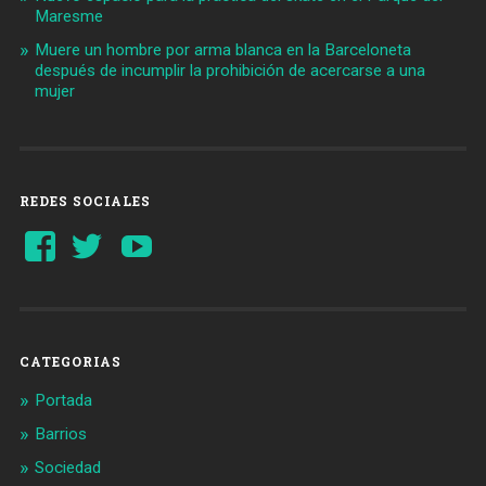
Maresme
Muere un hombre por arma blanca en la Barceloneta
después de incumplir la prohibición de acercarse a una
mujer
REDES SOCIALES
Ver
Ver
YouTube
perfil
perfil
de
de
Barcelonaaldia
@BCN_aldia
en
en
Facebook
Twitter
CATEGORIAS
Portada
Barrios
Sociedad