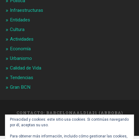
Política
Infraestructuras
Entidades
Cultura
Actividades
Economía
Urbanismo
Calidad de Vida
Tendencias
Gran BCN
CONTACTO: BARCELONAALDIA21 (ARROBA)
GMAIL.COM
Privacidad y cookies: este sitio usa cookies. Si continúas navegando
SUBIR ↑
por él, aceptas su uso.
Para obtener más información, incluido cómo gestionar las cookies,