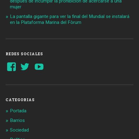
después de incumplir la prohibición de acercarse a una
mujer
La pantalla gigante para ver la final del Mundial se instalará
en la Plataforma Marina del Fòrum
REDES SOCIALES
Ver
Ver
YouTube
perfil
perfil
de
de
Barcelonaaldia
@BCN_aldia
en
en
Facebook
Twitter
CATEGORIAS
Portada
Barrios
Sociedad