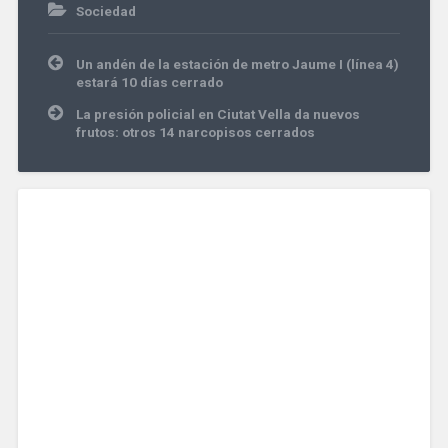
Sociedad
Navegación
Un andén de la estación de metro Jaume I (línea 4)
de
estará 10 días cerrado
entradas
La presión policial en Ciutat Vella da nuevos
frutos: otros 14 narcopisos cerrados