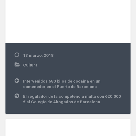
13 marzo, 2018
Cultura
Navegación
Intervenidos 680 kilos de cocaína en un
de
contenedor en el Puerto de Barcelona
entradas
El regulador de la competencia multa con 620.000
€ al Colegio de Abogados de Barcelona