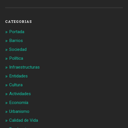
Barcelonaaldia
@BCN_aldia
en
en
Facebook
Twitter
CATEGORIAS
Portada
Barrios
Sociedad
Política
Infraestructuras
Entidades
Cultura
Actividades
Economía
Urbanismo
Calidad de Vida