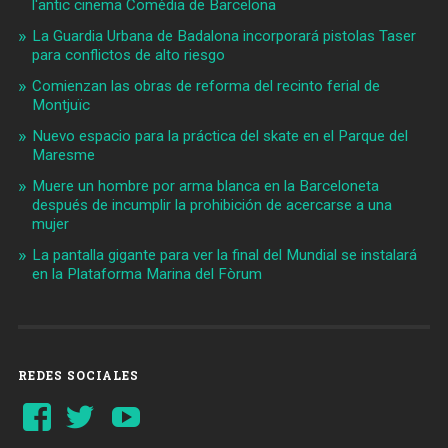
l'antic cinema Comèdia de Barcelona
La Guardia Urbana de Badalona incorporará pistolas Taser
para conflictos de alto riesgo
Comienzan las obras de reforma del recinto ferial de
Montjuïc
Nuevo espacio para la práctica del skate en el Parque del
Maresme
Muere un hombre por arma blanca en la Barceloneta
después de incumplir la prohibición de acercarse a una
mujer
La pantalla gigante para ver la final del Mundial se instalará
en la Plataforma Marina del Fòrum
REDES SOCIALES
Ver
Ver
YouTube
perfil
perfil
de
de