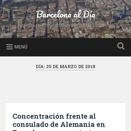
Saltar
al
Barcelona al Día
Buscar
contenido
Noticias que reflejan la evolución de Barcelona
MENÚ
DÍA:
25 DE MARZO DE 2018
Concentración frente al
consulado de Alemania en