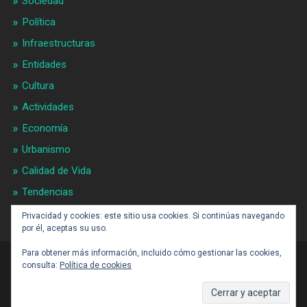
Sociedad
Política
Infraestructuras
Entidades
Cultura
Actividades
Economía
Urbanismo
Calidad de Vida
Tendencias
Gran BCN
Privacidad y cookies: este sitio usa cookies. Si continúas navegando
por él, aceptas su uso.
Para obtener más información, incluido cómo gestionar las cookies,
consulta:
Política de cookies
CONTACTO: BARCELONAALDIA21 (ARROBA)
GMAIL.COM
SUBIR ↑