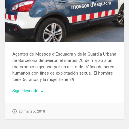
Agentes de Mossos d’Esquadra y de la Guardia Urbana
de Barcelona detuvieron el martes 20 de marzo a un
matrimonio nigeriano por un delito de tráfico de seres
humanos con fines de explotación sexual. El hombre
tiene 56 años y la mujer tiene 39.
«Detienen
Sigue leyendo
→
en
Barcelona
a
25 marzo, 2018
un
matrimonio
por