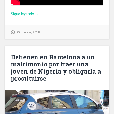
«Concentración
Sigue leyendo
→
frente
al
consulado
25 marzo, 2018
de
Alemania
en
Barcelona
Detienen en Barcelona a un
para
matrimonio por traer una
protestar
joven de Nigeria y obligarla a
por
la
prostituirse
detención
de
Puigdemont»