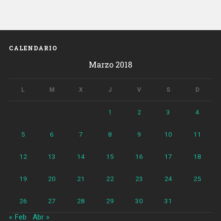
traer
una
joven
de
CALENDARIO
Nigeria
Marzo 2018
y
obligarla
a
L
M
X
J
V
S
D
prostituirse»
1
2
3
4
5
6
7
8
9
10
11
12
13
14
15
16
17
18
19
20
21
22
23
24
25
26
27
28
29
30
31
« Feb
Abr »