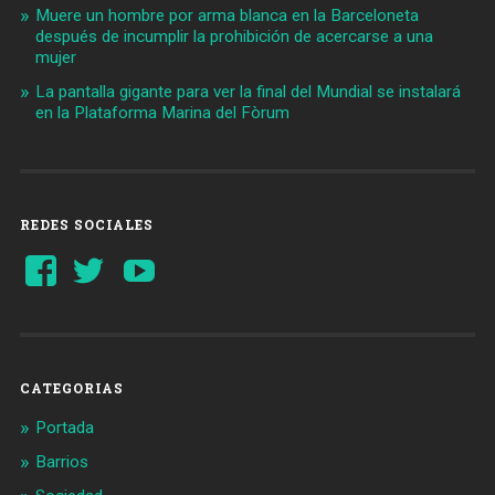
Muere un hombre por arma blanca en la Barceloneta
después de incumplir la prohibición de acercarse a una
mujer
La pantalla gigante para ver la final del Mundial se instalará
en la Plataforma Marina del Fòrum
REDES SOCIALES
Ver
Ver
YouTube
perfil
perfil
de
de
Barcelonaaldia
@BCN_aldia
en
en
Facebook
Twitter
CATEGORIAS
Portada
Barrios