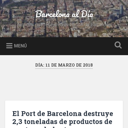
Saltar
al
Barcelona al Día
Buscar
contenido
Noticias que reflejan la evolución de Barcelona
MENÚ
DÍA:
11 DE MARZO DE 2018
El Port de Barcelona destruye
2,3 toneladas de productos de