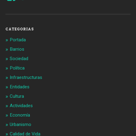
de
de
Barcelonaaldia
@BCN_aldia
en
en
Facebook
Twitter
CATEGORIAS
Portada
Barrios
Sociedad
Política
Infraestructuras
Entidades
Cultura
Actividades
Economía
Urbanismo
Calidad de Vida