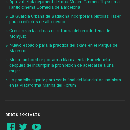
Aprovat el planejament del nou Museu Carmen Thyssen a
l'antic cinema Comèdia de Barcelona
La Guardia Urbana de Badalona incorporará pistolas Taser
para conflictos de alto riesgo
Comienzan las obras de reforma del recinto ferial de
Montjuïc
Nuevo espacio para la práctica del skate en el Parque del
Maresme
Muere un hombre por arma blanca en la Barceloneta
después de incumplir la prohibición de acercarse a una
mujer
La pantalla gigante para ver la final del Mundial se instalará
en la Plataforma Marina del Fòrum
REDES SOCIALES
Ver
Ver
YouTube
perfil
perfil