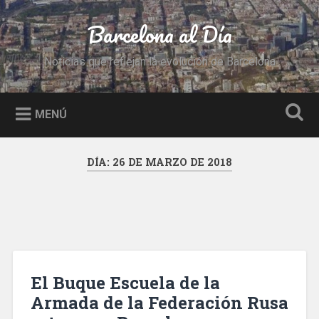
Saltar
al
Barcelona al Día
Buscar
contenido
Noticias que reflejan la evolución de Barcelona
MENÚ
DÍA:
26 DE MARZO DE 2018
El Buque Escuela de la
Armada de la Federación Rusa