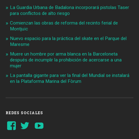
La Guardia Urbana de Badalona incorporará pistolas Taser
para conflictos de alto riesgo
Comienzan las obras de reforma del recinto ferial de
Montjuïc
Nuevo espacio para la práctica del skate en el Parque del
Maresme
Muere un hombre por arma blanca en la Barceloneta
después de incumplir la prohibición de acercarse a una
mujer
La pantalla gigante para ver la final del Mundial se instalará
en la Plataforma Marina del Fòrum
REDES SOCIALES
Ver
Ver
YouTube
perfil
perfil
de
de
Barcelonaaldia
@BCN_aldia