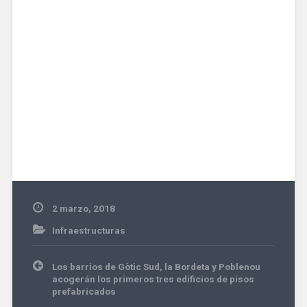
2 marzo, 2018
Infraestructuras
Navegación
Los barrios de Gòtic Sud, la Bordeta y Poblenou
de
acogerán los primeros tres edificios de pisos
entradas
prefabricados