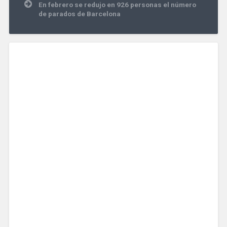
En febrero se redujo en 926 personas el número
de parados de Barcelona