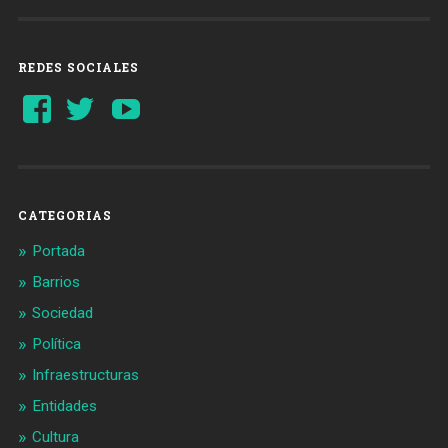
REDES SOCIALES
Ver
Ver
YouTube
perfil
perfil
de
de
Barcelonaaldia
@BCN_aldia
en
en
Facebook
Twitter
CATEGORIAS
Portada
Barrios
Sociedad
Política
Infraestructuras
Entidades
Cultura