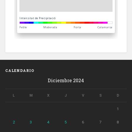
CALENDARIO
Diciembre 2024
L
M
X
J
V
S
D
1
2
3
4
5
6
7
8