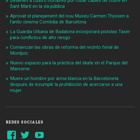
Detienen a cuatro hombres por robar cables de cobre en
Sant Martí en la vía pública
Aprovat el planejament del nou Museu Carmen Thyssen a
l'antic cinema Comèdia de Barcelona
La Guardia Urbana de Badalona incorporará pistolas Taser
para conflictos de alto riesgo
Comienzan las obras de reforma del recinto ferial de
Montjuïc
Nuevo espacio para la práctica del skate en el Parque del
Maresme
Muere un hombre por arma blanca en la Barceloneta
después de incumplir la prohibición de acercarse a una
mujer
REDES SOCIALES
Ver
Ver
YouTube
perfil
perfil