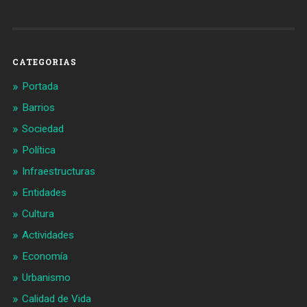
de
de
Barcelonaaldia
@BCN_aldia
en
en
Facebook
Twitter
CATEGORIAS
Portada
Barrios
Sociedad
Política
Infraestructuras
Entidades
Cultura
Actividades
Economía
Urbanismo
Calidad de Vida