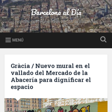
Saltar
al
Barcelona al Día
Buscar
contenido
Noticias que reflejan la evolución de Barcelona
MENÚ
Gràcia / Nuevo mural en el
vallado del Mercado de la
Abacería para dignificar el
espacio