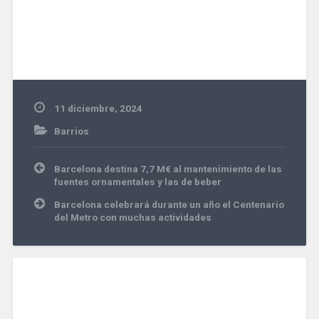
11 diciembre, 2024
Barrios
Navegación
Barcelona destina 7,7 M€ al mantenimiento de las
de
fuentes ornamentales y las de beber
entradas
Barcelona celebrará durante un año el Centenario
del Metro con muchas actividades