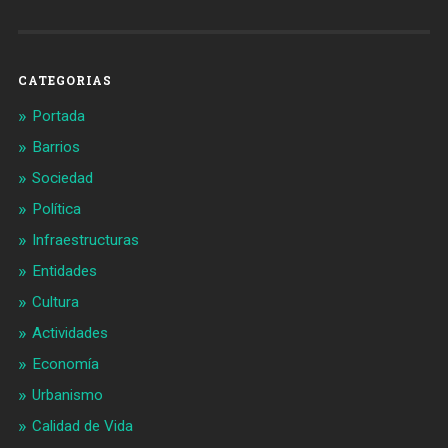
Barcelonaaldia
@BCN_aldia
en
en
Facebook
Twitter
CATEGORIAS
Portada
Barrios
Sociedad
Política
Infraestructuras
Entidades
Cultura
Actividades
Economía
Urbanismo
Calidad de Vida