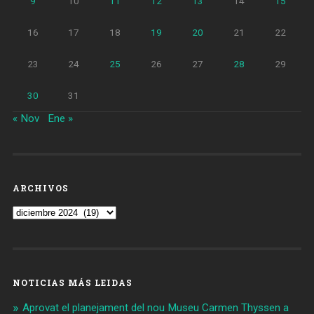
9
10
11
12
13
14
15
16
17
18
19
20
21
22
23
24
25
26
27
28
29
30
31
« Nov
Ene »
ARCHIVOS
Archivos
NOTICIAS MÁS LEIDAS
Aprovat el planejament del nou Museu Carmen Thyssen a