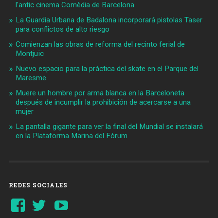
l'antic cinema Comèdia de Barcelona
La Guardia Urbana de Badalona incorporará pistolas Taser
para conflictos de alto riesgo
Comienzan las obras de reforma del recinto ferial de
Montjuïc
Nuevo espacio para la práctica del skate en el Parque del
Maresme
Muere un hombre por arma blanca en la Barceloneta
después de incumplir la prohibición de acercarse a una
mujer
La pantalla gigante para ver la final del Mundial se instalará
en la Plataforma Marina del Fòrum
REDES SOCIALES
Ver
Ver
YouTube
perfil
perfil
de
de