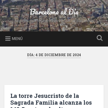
Saltar
al
Barcelona al Día
Buscar
contenido
Noticias que reflejan la evolución de Barcelona
MENÚ
DÍA:
4 DE DICIEMBRE DE 2024
La torre Jesucristo de la
Sagrada Familia alcanza los