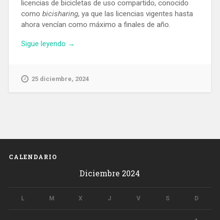
licencias de bicicletas de uso compartido, conocido
como
bicisharing
, ya que las licencias vigentes hasta
ahora vencían como máximo a finales de año.
«Barcelona
Sigue leyendo
→
renueva
las
licencias
25 diciembre, 2024
de
las
bicis
de
uso
compartido
pero
CALENDARIO
impone
Diciembre 2024
nuevas
condiciones»
L
M
X
J
V
S
D