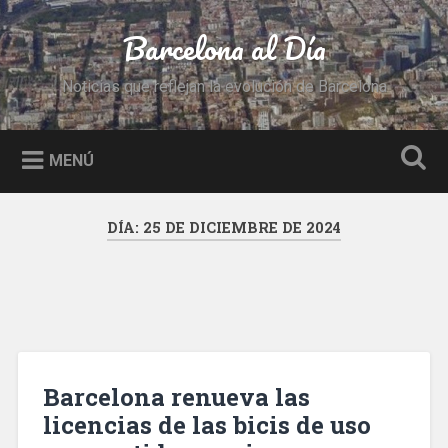
Saltar
al
Barcelona al Día
Buscar
contenido
Noticias que reflejan la evolución de Barcelona
MENÚ
DÍA:
25 DE DICIEMBRE DE 2024
Barcelona renueva las
licencias de las bicis de uso