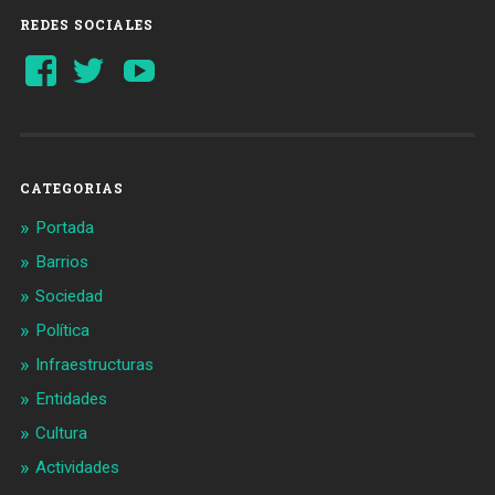
REDES SOCIALES
Ver
Ver
YouTube
perfil
perfil
de
de
Barcelonaaldia
@BCN_aldia
en
en
Facebook
Twitter
CATEGORIAS
Portada
Barrios
Sociedad
Política
Infraestructuras
Entidades
Cultura
Actividades