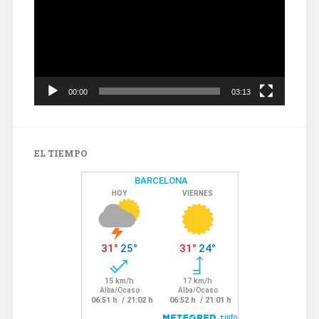
00:00
03:13
EL TIEMPO