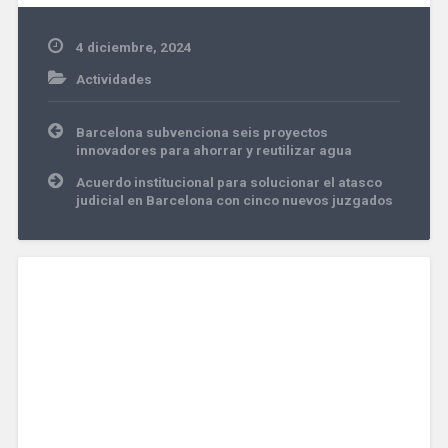
4 diciembre, 2024
Actividades
Navegación
Barcelona subvenciona seis proyectos
de
innovadores para ahorrar y reutilizar agua
entradas
Acuerdo institucional para solucionar el atasco
judicial en Barcelona con cinco nuevos juzgados