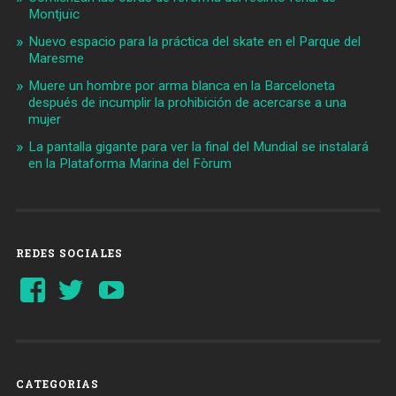
Montjuïc
Nuevo espacio para la práctica del skate en el Parque del
Maresme
Muere un hombre por arma blanca en la Barceloneta
después de incumplir la prohibición de acercarse a una
mujer
La pantalla gigante para ver la final del Mundial se instalará
en la Plataforma Marina del Fòrum
REDES SOCIALES
Ver
Ver
YouTube
perfil
perfil
de
de
Barcelonaaldia
@BCN_aldia
en
en
Facebook
Twitter
CATEGORIAS