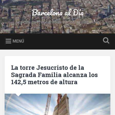
Saltar
al
Barcelona al Día
Buscar
contenido
Noticias que reflejan la evolución de Barcelona
MENÚ
La torre Jesucristo de la
Sagrada Familia alcanza los
142,5 metros de altura