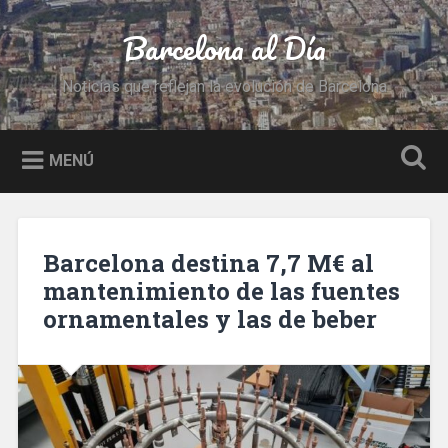
Saltar
al
Barcelona al Día
Buscar
contenido
Noticias que reflejan la evolución de Barcelona
MENÚ
Barcelona destina 7,7 M€ al
mantenimiento de las fuentes
ornamentales y las de beber