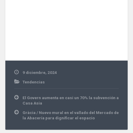
9 diciembre, 2024
Tendencias
Navegación
El Govern aumenta en casi un 70% la subvención a
de
Casa Asia
entradas
Gràcia / Nuevo mural en el vallado del Mercado de
la Abacería para dignificar el espacio