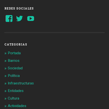
REDES SOCIALES
Ver
Ver
YouTube
perfil
perfil
de
de
Barcelonaaldia
@BCN_aldia
en
en
Facebook
Twitter
CATEGORIAS
Portada
Barrios
Sociedad
Política
Infraestructuras
Entidades
Cultura
Actividades