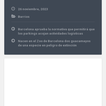
26 noviembre, 2023
Barrios
Navegación
Barcelona aprueba la normativa que permitirá que
de
los parkings acojan actividades logísticas
entradas
Nacen en el Zoo de Barcelona dos guacamayos
de una especie en peligro de extinción