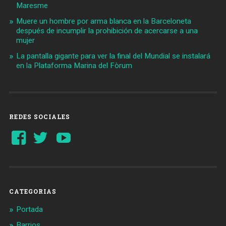
Maresme
Muere un hombre por arma blanca en la Barceloneta
después de incumplir la prohibición de acercarse a una
mujer
La pantalla gigante para ver la final del Mundial se instalará
en la Plataforma Marina del Fòrum
REDES SOCIALES
Ver
Ver
YouTube
perfil
perfil
de
de
Barcelonaaldia
@BCN_aldia
en
en
Facebook
Twitter
CATEGORIAS
Portada
Barrios