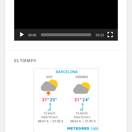
00:00
03:13
EL TIEMPO