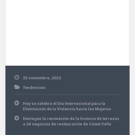
25 noviembre, 2023
Tendencias
Navegación
Hoy se celebra el Día Internacional para la
de
Eliminación de la Violencia hacia las Mujeres
entradas
Deniegan la renovación de la licencia de terrazas
a 24 negocios de restauración de Ciutat Vella