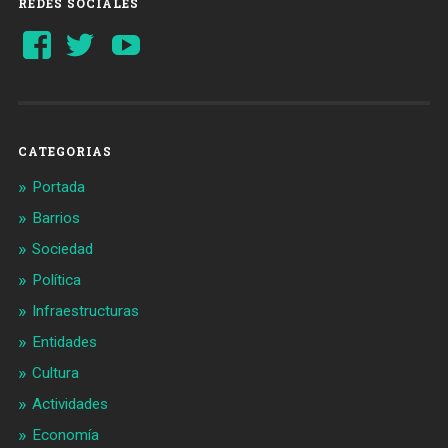
REDES SOCIALES
Ver
Ver
YouTube
perfil
perfil
de
de
Barcelonaaldia
@BCN_aldia
en
en
Facebook
Twitter
CATEGORIAS
Portada
Barrios
Sociedad
Política
Infraestructuras
Entidades
Cultura
Actividades
Economía