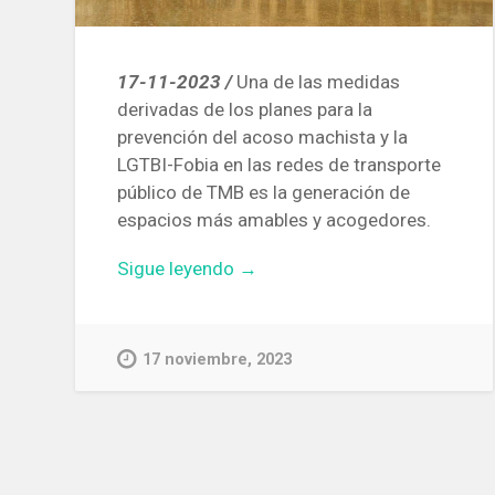
17-11-2023 /
Una de las medidas
derivadas de los planes para la
prevención del acoso machista y la
LGTBI-Fobia en las redes de transporte
público de TMB es la generación de
espacios más amables y acogedores.
«El
Sigue leyendo
→
pasadizo
del
metro
17 noviembre, 2023
de
Paseo
de
Gracia,
más