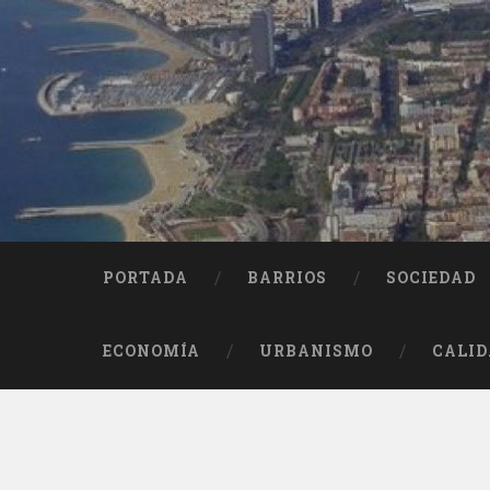
Saltar
al
contenido
Buscar
PORTADA
BARRIOS
SOCIEDAD
ECONOMÍA
URBANISMO
CALID