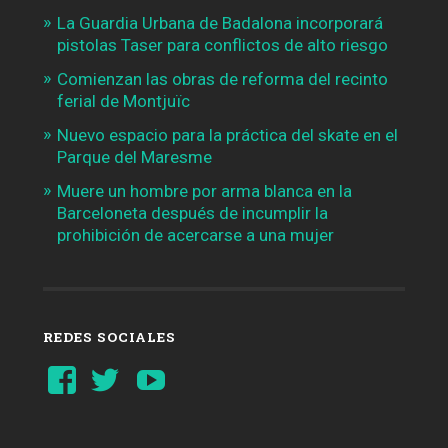
La Guardia Urbana de Badalona incorporará
pistolas Taser para conflictos de alto riesgo
Comienzan las obras de reforma del recinto
ferial de Montjuïc
Nuevo espacio para la práctica del skate en el
Parque del Maresme
Muere un hombre por arma blanca en la
Barceloneta después de incumplir la
prohibición de acercarse a una mujer
REDES SOCIALES
Ver
Ver
YouTube
perfil
perfil
de
de
Barcelonaaldia
@BCN_aldia
en
en