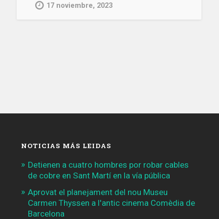
en
17 noviembre, 2023
siete
centros
deportivos
municipales
de
Barcelona»
NOTICIAS MÁS LEIDAS
Detienen a cuatro hombres por robar cables
de cobre en Sant Martí en la vía pública
Aprovat el planejament del nou Museu
Carmen Thyssen a l'antic cinema Comèdia de
Barcelona