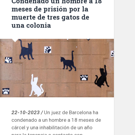
Condenado un hombre a 18
y
meses de prisión por la
será
muerte de tres gatos de
el
una colonia
más
alto
de
España»
22-10-2023 /
Un juez de Barcelona ha
condenado a un hombre a 18 meses de
cárcel y una inhabilitación de un año