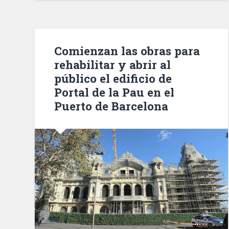
un
nuevo
carril
bici
Comienzan las obras para
en
rehabilitar y abrir al
el
público el edificio de
paseo
Portal de la Pau en el
Joan
Puerto de Barcelona
de
Borbó»