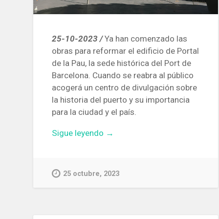
25-10-2023 /
Ya han comenzado las
obras para reformar el edificio de Portal
de la Pau, la sede histórica del Port de
Barcelona. Cuando se reabra al público
acogerá un centro de divulgación sobre
la historia del puerto y su importancia
para la ciudad y el país.
«Comienzan
Sigue leyendo
→
las
obras
para
25 octubre, 2023
rehabilitar
y
abrir
al