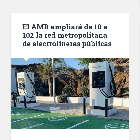
Barcelona
en
los
El AMB ampliará de 10 a
que
102 la red metropolitana
están
de electrolineras públicas
las
paradas
de
castañas
y
boniatos»