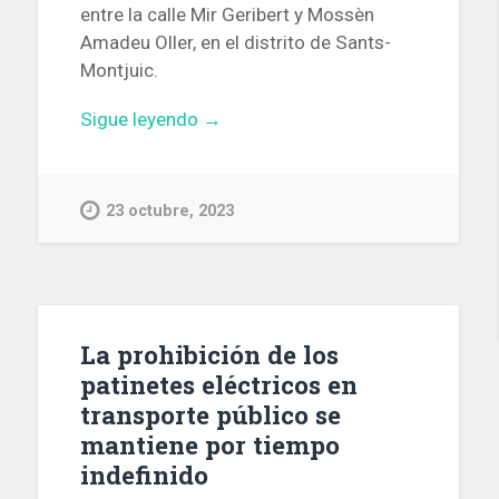
entre la calle Mir Geribert y Mossèn
Amadeu Oller, en el distrito de Sants-
Montjuic.
«Entra
Sigue leyendo
→
en
servicio
en
23 octubre, 2023
la
Gran
Vía
un
carril
La prohibición de los
bici
patinetes eléctricos en
entre
transporte público se
las
mantiene por tiempo
calles
indefinido
Mir