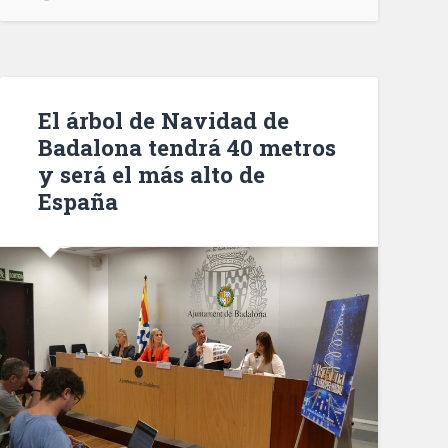
colisionar
con
una
ambulancia
que
El árbol de Navidad de
llevaba
Badalona tendrá 40 metros
luces
y será el más alto de
y
España
señales
acústicas
activadas»