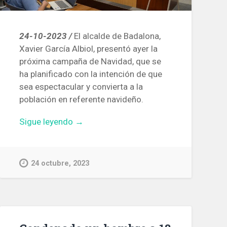
24-10-2023 /
El alcalde de Badalona,
Xavier García Albiol, presentó ayer la
próxima campaña de Navidad, que se
ha planificado con la intención de que
sea espectacular y convierta a la
población en referente navideño.
«El
Sigue leyendo
→
árbol
de
Navidad
24 octubre, 2023
de
Badalona
tendrá
40
metros