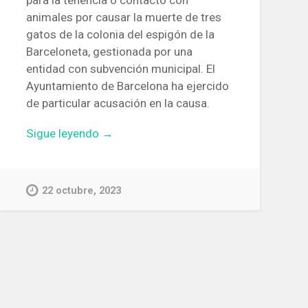
para la tenencia o contacto con
animales por causar la muerte de tres
gatos de la colonia del espigón de la
Barceloneta, gestionada por una
entidad con subvención municipal. El
Ayuntamiento de Barcelona ha ejercido
de particular acusación en la causa.
«Condenado
Sigue leyendo
→
un
hombre
a
22 octubre, 2023
18
meses
de
prisión
por
la
muerte