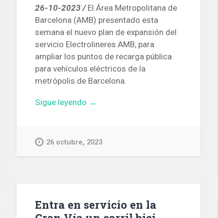
26-10-2023 /
El Área Metropolitana de
Barcelona (AMB) presentado esta
semana el nuevo plan de expansión del
servicio Electrolineres AMB, para
ampliar los puntos de recarga pública
para vehículos eléctricos de la
metrópolis de Barcelona.
«El
Sigue leyendo
→
AMB
ampliará
de
26 octubre, 2023
10
a
102
la
red
Entra en servicio en la
metropolitana
Gran Vía un carril bici