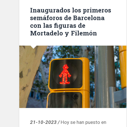
público
Inaugurados los primeros
el
semáforos de Barcelona
edificio
con las figuras de
de
Mortadelo y Filemón
Portal
de
la
Pau
en
el
Puerto
de
Barcelona»
21-10-2023 /
Hoy se han puesto en