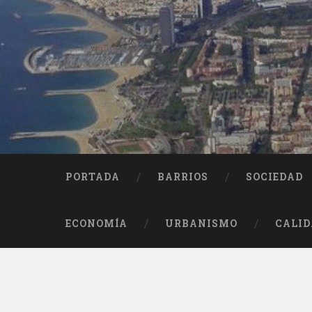
Saltar
al
contenido
Buscar
PORTADA
BARRIOS
SOCIEDAD
ECONOMÍA
URBANISMO
CALID