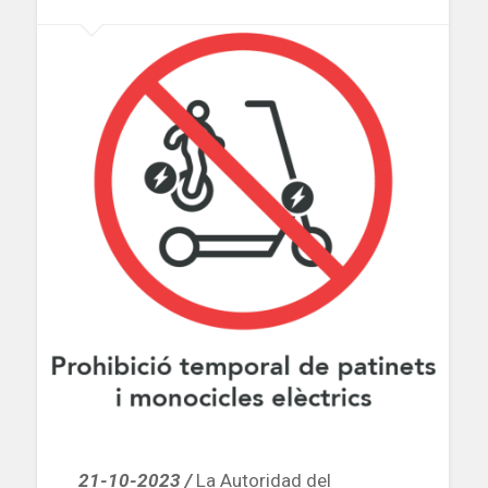
Geribert
y
Mossèn
Amadeu
Oller»
21-10-2023 /
La Autoridad del