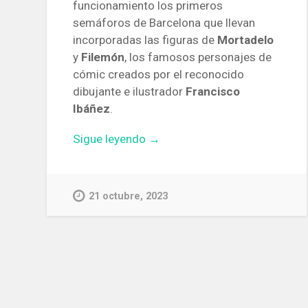
funcionamiento los primeros
semáforos de Barcelona que llevan
incorporadas las figuras de
Mortadelo
y
Filemón
, los famosos personajes de
cómic creados por el reconocido
dibujante e ilustrador
Francisco
Ibáñez
.
«Inaugurados
Sigue leyendo
→
los
primeros
semáforos
21 octubre, 2023
de
Barcelona
con
las
figuras
de