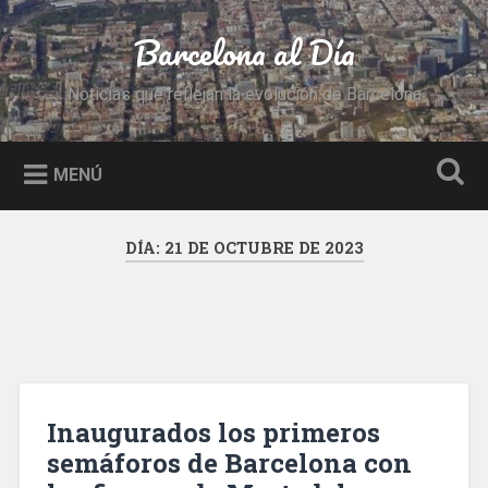
Saltar
al
Barcelona al Día
Buscar
contenido
Noticias que reflejan la evolución de Barcelona
MENÚ
DÍA:
21 DE OCTUBRE DE 2023
Inaugurados los primeros
semáforos de Barcelona con