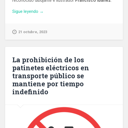
reconocido dibujante e ilustrador
Francisco Ibáñez
.
«Inaugurados
Sigue leyendo
→
los
primeros
semáforos
21 octubre, 2023
de
Barcelona
con
las
La prohibición de los
figuras
patinetes eléctricos en
de
transporte público se
Mortadelo
y
mantiene por tiempo
Filemón»
indefinido