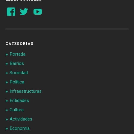
Ver
Ver
YouTube
perfil
perfil
de
de
Barcelonaaldia
@BCN_aldia
en
en
Facebook
Twitter
CATEGORIAS
Portada
Barrios
Sociedad
Política
Infraestructuras
Entidades
Cultura
Actividades
Economía