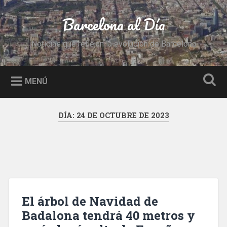
Saltar
al
Barcelona al Día
Buscar
contenido
Noticias que reflejan la evolución de Barcelona
MENÚ
DÍA:
24 DE OCTUBRE DE 2023
El árbol de Navidad de
Badalona tendrá 40 metros y