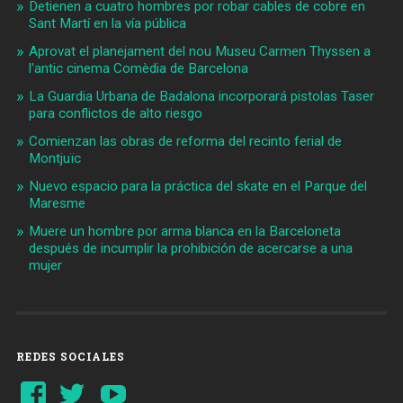
Detienen a cuatro hombres por robar cables de cobre en
Sant Martí en la vía pública
Aprovat el planejament del nou Museu Carmen Thyssen a
l'antic cinema Comèdia de Barcelona
La Guardia Urbana de Badalona incorporará pistolas Taser
para conflictos de alto riesgo
Comienzan las obras de reforma del recinto ferial de
Montjuïc
Nuevo espacio para la práctica del skate en el Parque del
Maresme
Muere un hombre por arma blanca en la Barceloneta
después de incumplir la prohibición de acercarse a una
mujer
REDES SOCIALES
Ver
Ver
YouTube
perfil
perfil