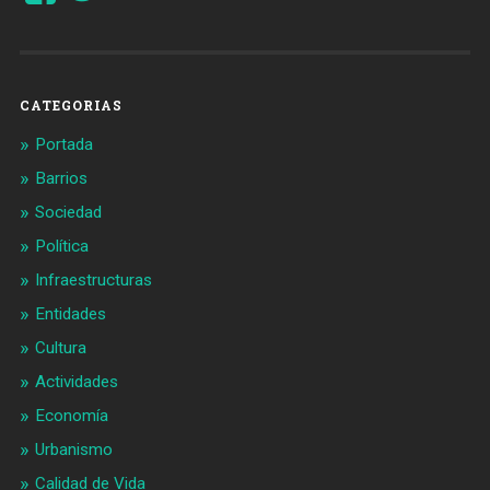
de
de
Barcelonaaldia
@BCN_aldia
en
en
Facebook
Twitter
CATEGORIAS
Portada
Barrios
Sociedad
Política
Infraestructuras
Entidades
Cultura
Actividades
Economía
Urbanismo
Calidad de Vida