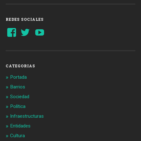
REDES SOCIALES
Ver
Ver
YouTube
perfil
perfil
de
de
Barcelonaaldia
@BCN_aldia
en
en
Facebook
Twitter
CATEGORIAS
Portada
Barrios
Sociedad
Política
Infraestructuras
Entidades
Cultura