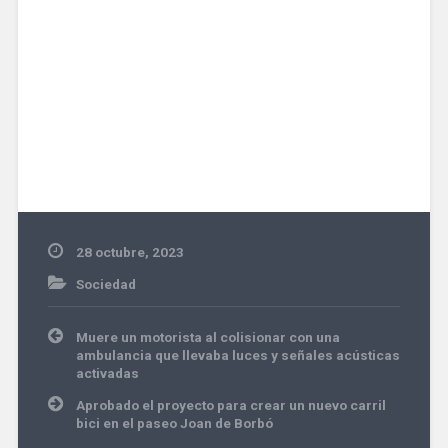
28 octubre, 2023
Sociedad
Navegación
Muere un motorista al colisionar con una
de
ambulancia que llevaba luces y señales acústicas
entradas
activadas
Aprobado el proyecto para crear un nuevo carril
bici en el paseo Joan de Borbó