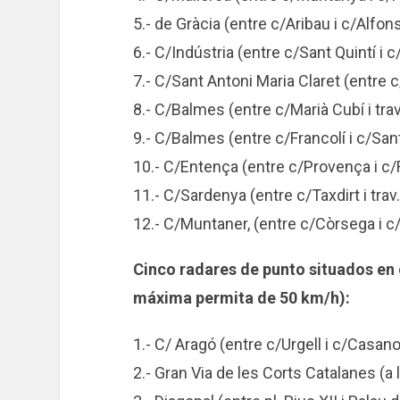
5.- de Gràcia (entre c/Aribau i c/Alfons
6.- C/Indústria (entre c/Sant Quintí i 
7.- C/Sant Antoni Maria Claret (entre c
8.- C/Balmes (entre c/Marià Cubí i trav
9.- C/Balmes (entre c/Francolí i c/San
10.- C/Entença (entre c/Provença i c/
11.- C/Sardenya (entre c/Taxdirt i trav
12.- C/Muntaner, (entre c/Còrsega i c
Cinco radares de punto situados en 
máxima permita de 50 km/h):
1.- C/ Aragó (entre c/Urgell i c/Casan
2.- Gran Via de les Corts Catalanes (a