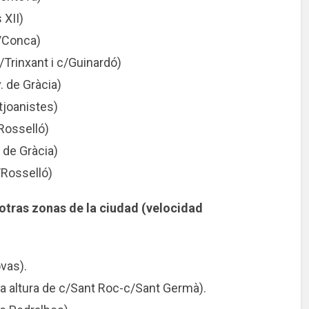
 XII)
c/Conca)
/Trinxant i c/Guinardó)
. de Gràcia)
tjoanistes)
Rosselló)
. de Gràcia)
/Rosselló)
otras zonas de la ciudad (velocidad
ovas).
 la altura de c/Sant Roc-c/Sant Germà).