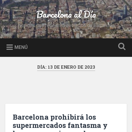
Saltar
al
Barcelona al Día
Buscar
contenido
Noticias que reflejan la evolución de Barcelona
MENÚ
DÍA:
13 DE ENERO DE 2023
Barcelona prohibirá los
supermercados fantasma y