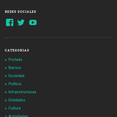
REDES SOCIALES
Ver
Ver
YouTube
perfil
perfil
de
de
Barcelonaaldia
@BCN_aldia
en
en
Facebook
Twitter
CATEGORIAS
Portada
Barrios
Sociedad
Política
Infraestructuras
Entidades
Cultura
Actividades