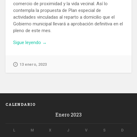
comercio de proximidad y la vida vecinal. Así lo
contempla la propuesta de Plan especial de
actividades vinculadas al reparto a domicilio que el
Gobierno municipal llevará a aprobación definitiva en el
pleno de este mes.
«Barcelona
Sigue leyendo
→
prohibirá
los
supermercados
13 enero, 2023
fantasma
y
las
macrococinas
solo
se
CALENDARIO
podrán
Enero 2023
instalar
en
Zona
L
M
X
J
V
S
D
Franca»