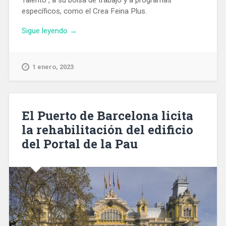
específicos, como el Crea Feina Plus.
«Barcelona
Sigue leyendo
→
Activa
propició
la
1 enero, 2023
contratación
directa
de
1.500
El Puerto de Barcelona licita
personas
la rehabilitación del edificio
durante
del Portal de la Pau
2022»