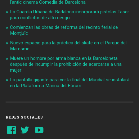
l'antic cinema Comèdia de Barcelona
La Guardia Urbana de Badalona incorporará pistolas Taser
para conflictos de alto riesgo
Comienzan las obras de reforma del recinto ferial de
Montjuïc
Nuevo espacio para la práctica del skate en el Parque del
Maresme
Muere un hombre por arma blanca en la Barceloneta
después de incumplir la prohibición de acercarse a una
mujer
La pantalla gigante para ver la final del Mundial se instalará
en la Plataforma Marina del Fòrum
REDES SOCIALES
Ver
Ver
YouTube
perfil
perfil
de
de