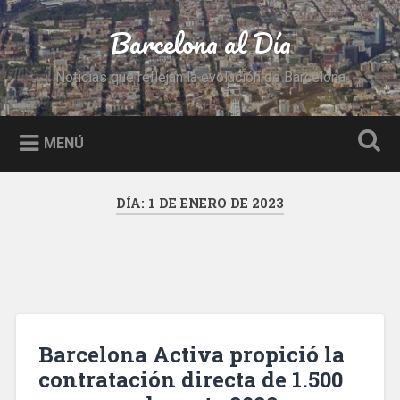
Saltar
al
Barcelona al Día
Buscar
contenido
Noticias que reflejan la evolución de Barcelona
MENÚ
DÍA:
1 DE ENERO DE 2023
Barcelona Activa propició la
contratación directa de 1.500