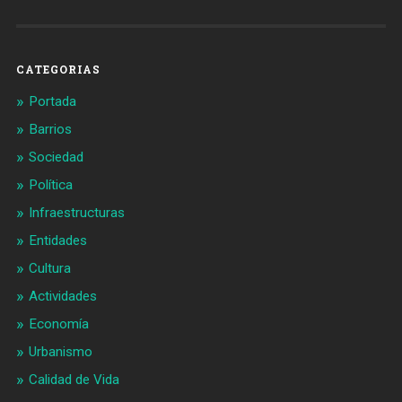
Barcelonaaldia
@BCN_aldia
en
en
Facebook
Twitter
CATEGORIAS
Portada
Barrios
Sociedad
Política
Infraestructuras
Entidades
Cultura
Actividades
Economía
Urbanismo
Calidad de Vida