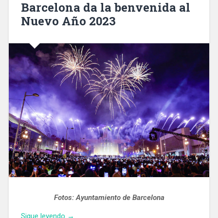
Barcelona da la benvenida al
edificio
Nuevo Año 2023
del
Portal
de
la
Pau»
Fotos: Ayuntamiento de Barcelona
«Barcelona
Sigue leyendo
→