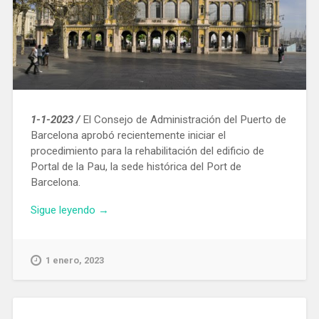
1-1-2023 /
El Consejo de Administración del Puerto de
Barcelona aprobó recientemente iniciar el
procedimiento para la rehabilitación del edificio de
Portal de la Pau, la sede histórica del Port de
Barcelona.
«El
Sigue leyendo
→
Puerto
de
Barcelona
1 enero, 2023
licita
la
rehabilitación
del