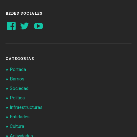
REDES SOCIALES
Ver
Ver
YouTube
perfil
perfil
de
de
Barcelonaaldia
@BCN_aldia
en
en
Facebook
Twitter
CATEGORIAS
Portada
Barrios
Sociedad
Política
Infraestructuras
Entidades
Cultura
Actividades