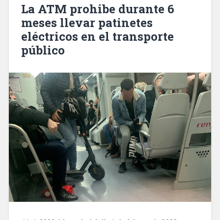
patinete
La ATM prohibe durante 6
eléctrico
meses llevar patinetes
al
eléctricos en el transporte
chocar
con
público
un
autocar»