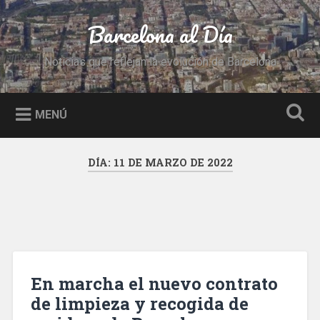
Saltar
al
Barcelona al Día
Buscar
contenido
Noticias que reflejan la evolución de Barcelona
MENÚ
DÍA:
11 DE MARZO DE 2022
En marcha el nuevo contrato
de limpieza y recogida de