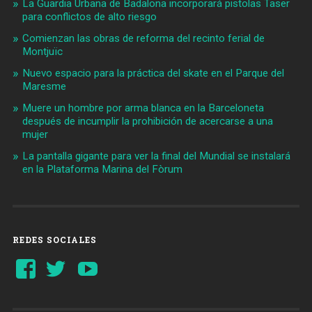
La Guardia Urbana de Badalona incorporará pistolas Taser
para conflictos de alto riesgo
Comienzan las obras de reforma del recinto ferial de
Montjuïc
Nuevo espacio para la práctica del skate en el Parque del
Maresme
Muere un hombre por arma blanca en la Barceloneta
después de incumplir la prohibición de acercarse a una
mujer
La pantalla gigante para ver la final del Mundial se instalará
en la Plataforma Marina del Fòrum
REDES SOCIALES
Ver
Ver
YouTube
perfil
perfil
de
de
Barcelonaaldia
@BCN_aldia
en
en