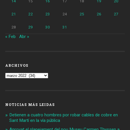
14
15
16
17
18
19
20
21
22
23
24
25
26
27
28
29
30
31
« Feb
Abr »
ARCHIVOS
Archivos
NOTICIAS MÁS LEIDAS
Detienen a cuatro hombres por robar cables de cobre en
Sant Martí en la vía pública
Aprovat el planejament del nou Museu Carmen Thyssen a