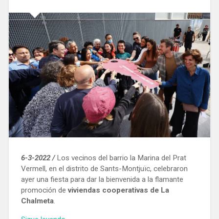
de
la
calle
Josep
Estivill»
6-3-2022 /
Los vecinos del barrio la Marina del Prat
Vermell, en el distrito de Sants-Montjuïc, celebraron
ayer una fiesta para dar la bienvenida a la flamante
promoción de
viviendas cooperativas de La
Chalmeta
.