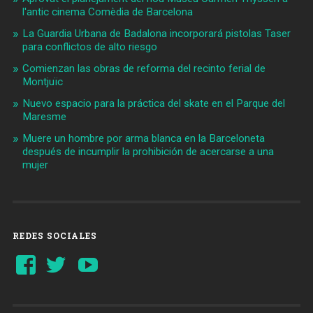
l'antic cinema Comèdia de Barcelona
La Guardia Urbana de Badalona incorporará pistolas Taser
para conflictos de alto riesgo
Comienzan las obras de reforma del recinto ferial de
Montjuïc
Nuevo espacio para la práctica del skate en el Parque del
Maresme
Muere un hombre por arma blanca en la Barceloneta
después de incumplir la prohibición de acercarse a una
mujer
REDES SOCIALES
Ver
Ver
YouTube
perfil
perfil
de
de
Barcelonaaldia
@BCN_aldia
en
en