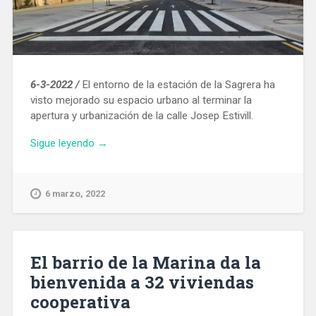
6-3-2022 /
El entorno de la estación de la Sagrera ha
visto mejorado su espacio urbano al terminar la
apertura y urbanización de la calle Josep Estivill.
«Mejora
Sigue leyendo
→
urbanística
cerca
de
6 marzo, 2022
la
estación
de
La
El barrio de la Marina da la
Sagrera
bienvenida a 32 viviendas
con
cooperativa
la
apertura