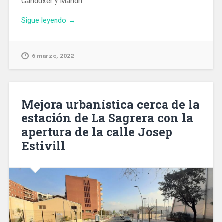
Ganduxer y Mandri.
«Finaliza
Sigue leyendo
→
la
reurbanización
del
6 marzo, 2022
entorno
del
Mercado
de
Mejora urbanística cerca de la
Tres
estación de La Sagrera con la
Torres»
apertura de la calle Josep
Estivill