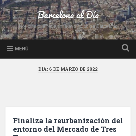
Saltar
al
Barcelona al Día
Buscar
contenido
Noticias que reflejan la evolución de Barcelona
MENÚ
DÍA:
6 DE MARZO DE 2022
Finaliza la reurbanización del
entorno del Mercado de Tres