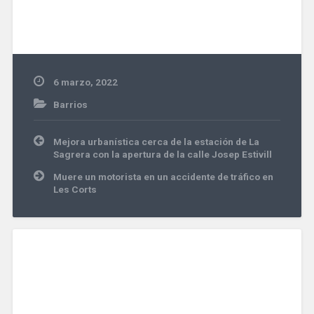
6 marzo, 2022
Barrios
Navegación
Mejora urbanística cerca de la estación de La
de
Sagrera con la apertura de la calle Josep Estivill
entradas
Muere un motorista en un accidente de tráfico en
Les Corts