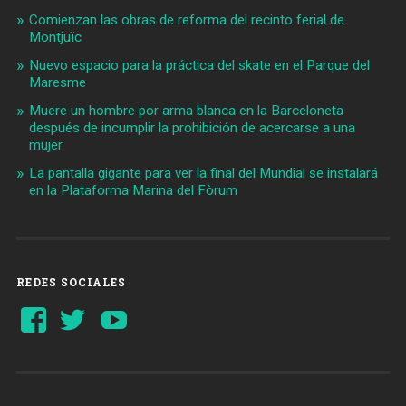
Comienzan las obras de reforma del recinto ferial de
Montjuïc
Nuevo espacio para la práctica del skate en el Parque del
Maresme
Muere un hombre por arma blanca en la Barceloneta
después de incumplir la prohibición de acercarse a una
mujer
La pantalla gigante para ver la final del Mundial se instalará
en la Plataforma Marina del Fòrum
REDES SOCIALES
Ver
Ver
YouTube
perfil
perfil
de
de
Barcelonaaldia
@BCN_aldia
en
en
Facebook
Twitter