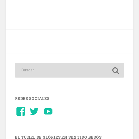
REDES SOCIALES
Ver
Ver
YouTube
perfil
perfil
de
de
Barcelonaaldia
@BCN_aldia
en
en
Facebook
Twitter
EL TÚNEL DE GLÒRIES EN SENTIDO BESÒS