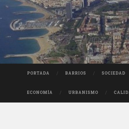
Saltar
al
contenido
Buscar
PORTADA
BARRIOS
SOCIEDAD
ECONOMÍA
URBANISMO
CALID