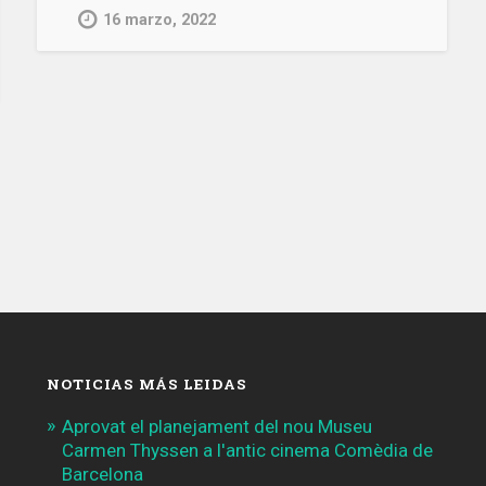
obras
16 marzo, 2022
de
urbanización
en
cuatro
espacios
públicos
de
Sant
Andreu»
NOTICIAS MÁS LEIDAS
Aprovat el planejament del nou Museu
Carmen Thyssen a l'antic cinema Comèdia de
Barcelona