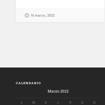
16 marzo, 2022
CALENDARIO
Marzo 2022
L
M
X
J
V
S
D