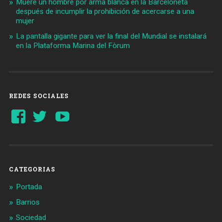
Muere un hombre por arma blanca en la Barceloneta
después de incumplir la prohibición de acercarse a una
mujer
La pantalla gigante para ver la final del Mundial se instalará
en la Plataforma Marina del Fòrum
REDES SOCIALES
Ver
Ver
YouTube
perfil
perfil
de
de
Barcelonaaldia
@BCN_aldia
en
en
Facebook
Twitter
CATEGORIAS
Portada
Barrios
Sociedad