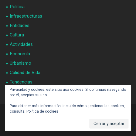
Política
Infraestructuras
Entidades
Cultura
Actividades
Economía
Urbanismo
Calidad de Vida
Tendencias
Privacidad y cookies: este sitio usa cookies. Si continúas navegando
Gran BCN
por él, aceptas su uso.
Para obtener más información, incluido cómo gestionar las cookies,
consulta:
Política de cookies
CONTACTO: BARCELONAALDIA21 (ARROBA)
GMAIL.COM
SUBIR ↑