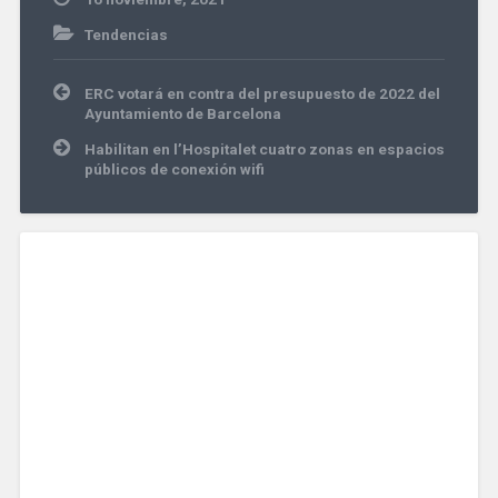
Tendencias
Navegación
ERC votará en contra del presupuesto de 2022 del
de
Ayuntamiento de Barcelona
entradas
Habilitan en l’Hospitalet cuatro zonas en espacios
públicos de conexión wifi