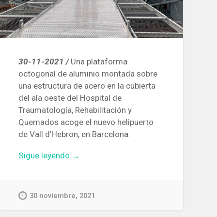
30-11-2021 /
Una plataforma
octogonal de aluminio montada sobre
una estructura de acero en la cubierta
del ala oeste del Hospital de
Traumatología, Rehabilitación y
Quemados acoge el nuevo helipuerto
de Vall d’Hebron, en Barcelona.
«El
Sigue leyendo
→
nuevo
helipuerto
del
30 noviembre, 2021
Hospital
Vall