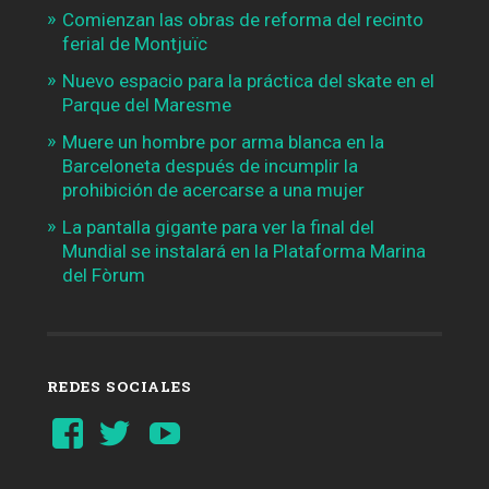
Comienzan las obras de reforma del recinto
ferial de Montjuïc
Nuevo espacio para la práctica del skate en el
Parque del Maresme
Muere un hombre por arma blanca en la
Barceloneta después de incumplir la
prohibición de acercarse a una mujer
La pantalla gigante para ver la final del
Mundial se instalará en la Plataforma Marina
del Fòrum
REDES SOCIALES
Ver
Ver
YouTube
perfil
perfil
de
de
Barcelonaaldia
@BCN_aldia