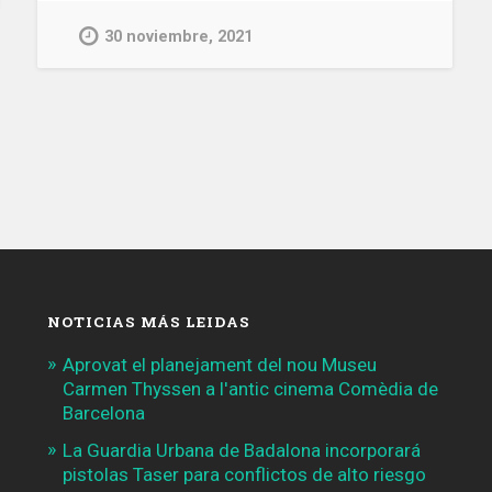
dos
30 noviembre, 2021
de
ellas
menores,
en
un
incendio
en
un
local
ocupado
NOTICIAS MÁS LEIDAS
de
la
Aprovat el planejament del nou Museu
plaza
Carmen Thyssen a l'antic cinema Comèdia de
Tetuán»
Barcelona
La Guardia Urbana de Badalona incorporará
pistolas Taser para conflictos de alto riesgo