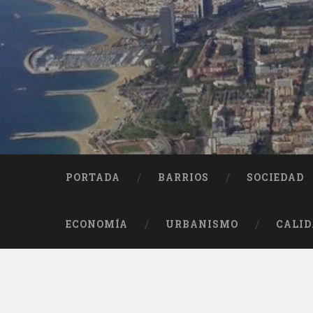
Saltar
al
contenido
Buscar
PORTADA
BARRIOS
SOCIEDAD
ECONOMÍA
URBANISMO
CALID