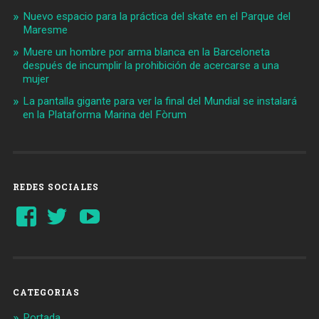
Nuevo espacio para la práctica del skate en el Parque del
Maresme
Muere un hombre por arma blanca en la Barceloneta
después de incumplir la prohibición de acercarse a una
mujer
La pantalla gigante para ver la final del Mundial se instalará
en la Plataforma Marina del Fòrum
REDES SOCIALES
Ver
Ver
YouTube
perfil
perfil
de
de
Barcelonaaldia
@BCN_aldia
en
en
Facebook
Twitter
CATEGORIAS
Portada