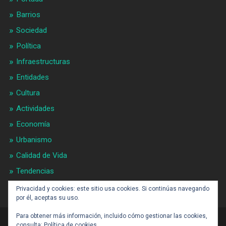
Barrios
Sociedad
Política
Infraestructuras
Entidades
Cultura
Actividades
Economía
Urbanismo
Calidad de Vida
Tendencias
Gran BCN
Privacidad y cookies: este sitio usa cookies. Si continúas navegando
por él, aceptas su uso.
Para obtener más información, incluido cómo gestionar las cookies,
consulta:
Política de cookies