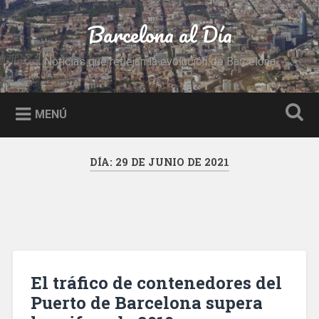
Saltar
al
Barcelona al Día
Buscar
contenido
Noticias que reflejan la evolución de Barcelona
MENÚ
DÍA:
29 DE JUNIO DE 2021
El tráfico de contenedores del
Puerto de Barcelona supera