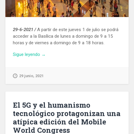
29-6-2021 /
A partir de este jueves 1 de julio se podrá
acceder a la Basílica de lunes a domingo de 9 a 15
horas y de viernes a domingo de 9 a 18 horas.
«La
Sigue leyendo
→
Sagrada
Familia
abrirá
29 junio, 2021
cada
día
a
partir
El 5G y el humanismo
del
tecnológico protagonizan una
1
atípica edición del Mobile
de
julio»
World Congress