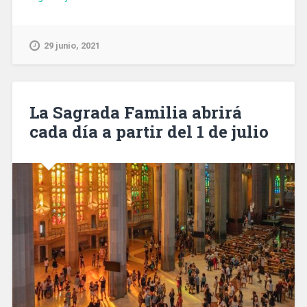
tráfico
de
contenedores
29 junio, 2021
del
Puerto
de
Barcelona
La Sagrada Familia abrirá
supera
cada día a partir del 1 de julio
las
cifras
de
2019»