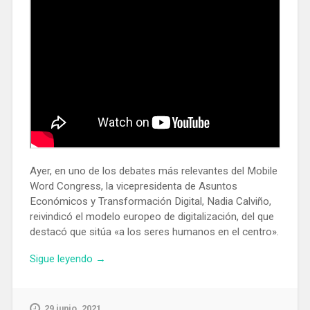
Ayer, en uno de los debates más relevantes del Mobile
Word Congress, la vicepresidenta de Asuntos
Económicos y Transformación Digital, Nadia Calviño,
reivindicó el modelo europeo de digitalización, del que
destacó que sitúa «a los seres humanos en el centro».
«El
Sigue leyendo
→
5G
y
el
29 junio, 2021