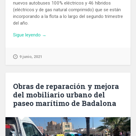
nuevos autobuses 100% eléctricos y 46 híbridos
(eléctricos y de gas natural comprimido) que se están
incorporando a la flota a lo largo del segundo trimestre
del año.
«TMB
Sigue leyendo
→
incorpora
69
nuevos
9 junio, 2021
autobuses
ecológicos:
39
articulados
Obras de reparación y mejora
de
del mobiliario urbano del
18
paseo marítimo de Badalona
metros
y
30
de
12
metros»