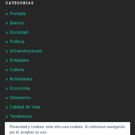
CATEGORIAS
Portada
Barrios
Sociedad
Política
Infraestructuras
Entidades
Cultura
Actividades
Economía
Urbanismo
Calidad de Vida
Tendencias
Gran BCN
Privacidad y cookies: este sitio usa cookies. Si continúas navegando
por él, aceptas su uso.