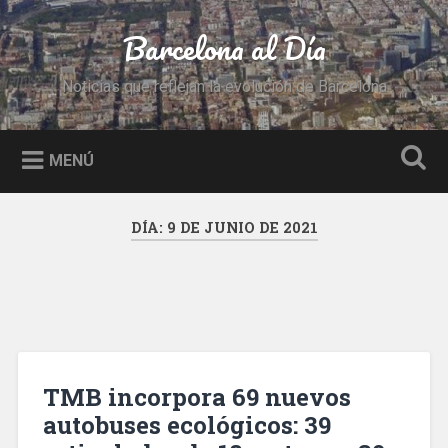
Saltar
al
Barcelona al Día
Buscar
contenido
Noticias que reflejan la evolución de Barcelona
MENÚ
DÍA:
9 DE JUNIO DE 2021
TMB incorpora 69 nuevos
autobuses ecológicos: 39