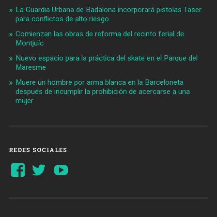
La Guardia Urbana de Badalona incorporará pistolas Taser
para conflictos de alto riesgo
Comienzan las obras de reforma del recinto ferial de
Montjuïc
Nuevo espacio para la práctica del skate en el Parque del
Maresme
Muere un hombre por arma blanca en la Barceloneta
después de incumplir la prohibición de acercarse a una
mujer
REDES SOCIALES
Ver
Ver
YouTube
perfil
perfil
de
de
Barcelonaaldia
@BCN_aldia
en
en
Facebook
Twitter