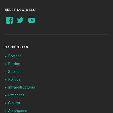
REDES SOCIALES
Ver
Ver
YouTube
perfil
perfil
de
de
Barcelonaaldia
@BCN_aldia
en
en
Facebook
Twitter
CATEGORIAS
Portada
Barrios
Sociedad
Política
Infraestructuras
Entidades
Cultura
Actividades