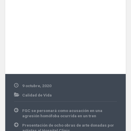
9 octubre, 2020
Calidad de Vida
Navegación
FGC se personará como acusación en una
de
agresión homófoba ocurrida en un tren
entradas
Presentación de ocho obras de arte donadas por
artistas al Hospital Clínic