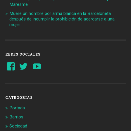
Maresme
Muere un hombre por arma blanca en la Barceloneta
después de incumplir la prohibición de acercarse a una
mujer
REDES SOCIALES
Ver
Ver
YouTube
perfil
perfil
de
de
Barcelonaaldia
@BCN_aldia
en
en
Facebook
Twitter
CATEGORIAS
Portada
Barrios
Sociedad