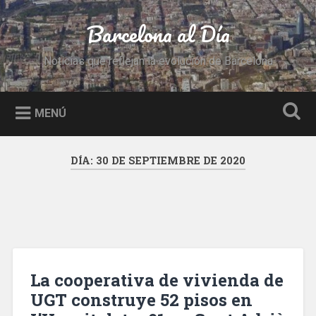
Saltar
al
Barcelona al Día
Buscar
contenido
Noticias que reflejan la evolución de Barcelona
MENÚ
DÍA:
30 DE SEPTIEMBRE DE 2020
La cooperativa de vivienda de
UGT construye 52 pisos en