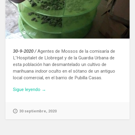
30-9-2020 /
Agentes de Mossos de la comisaría de
L’Hospitalet de Llobregat y de la Guardia Urbana de
esta población han desmantelado un cultivo de
marihuana
indoor
oculto en el sótano de un antiguo
local comercial, en el barrio de Pubilla Casas.
«Desmantelan
Sigue leyendo
→
en
L’Hospitalet
de
30 septiembre, 2020
Llobregat
un
cultivo