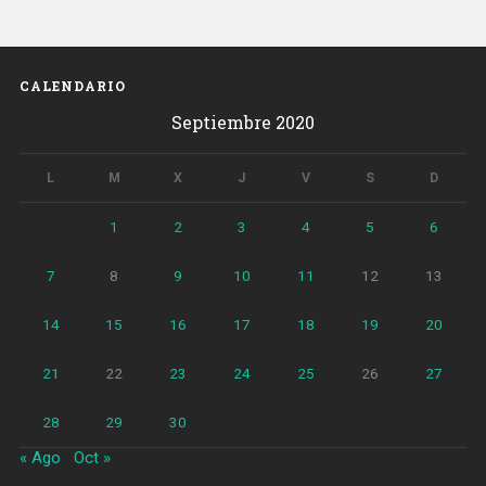
de
marihuana
oculto
en
CALENDARIO
un
Septiembre 2020
sótano»
L
M
X
J
V
S
D
1
2
3
4
5
6
7
8
9
10
11
12
13
14
15
16
17
18
19
20
21
22
23
24
25
26
27
28
29
30
« Ago
Oct »