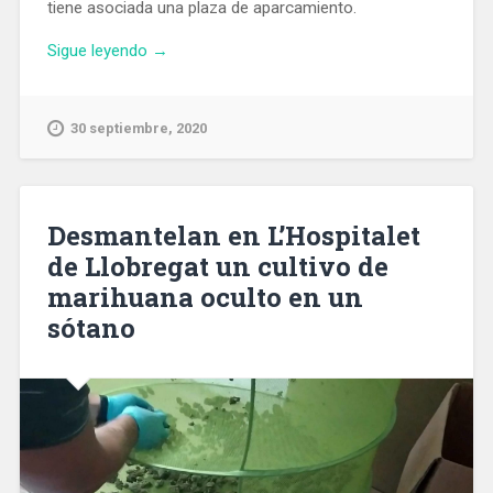
tiene asociada una plaza de aparcamiento.
«La
Sigue leyendo
→
cooperativa
de
vivienda
30 septiembre, 2020
de
UGT
construye
52
Desmantelan en L’Hospitalet
pisos
de Llobregat un cultivo de
en
marihuana oculto en un
L’Hospitalet
y
sótano
91
en
Sant
Adrià»