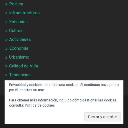
Política
Infraestructuras
Entidades
Cultura
Actividades
Economía
Urbanismo
Calidad de Vida
Tendencias
Gran BCN
Privacidad y cookies: este sitio usa cookies. Si continúas navegando
por él, aceptas su uso.
Para obtener más información, incluido cómo gestionar las cookies,
consulta:
Política de cookies
CONTACTO: BARCELONAALDIA21 (ARROBA)
GMAIL.COM
SUBIR ↑