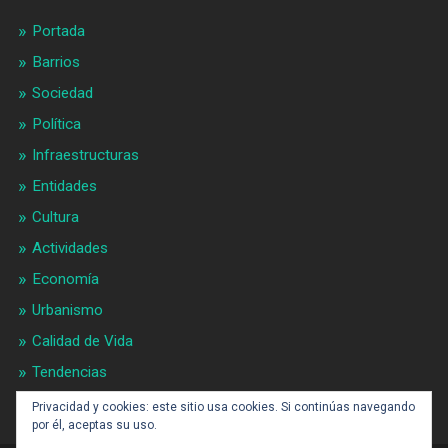
Portada
Barrios
Sociedad
Política
Infraestructuras
Entidades
Cultura
Actividades
Economía
Urbanismo
Calidad de Vida
Tendencias
Gran BCN
Privacidad y cookies: este sitio usa cookies. Si continúas navegando
por él, aceptas su uso.