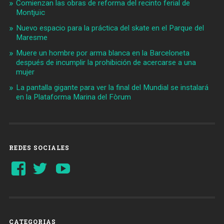
Comienzan las obras de reforma del recinto ferial de
Montjuïc
Nuevo espacio para la práctica del skate en el Parque del
Maresme
Muere un hombre por arma blanca en la Barceloneta
después de incumplir la prohibición de acercarse a una
mujer
La pantalla gigante para ver la final del Mundial se instalará
en la Plataforma Marina del Fòrum
REDES SOCIALES
Ver
Ver
YouTube
perfil
perfil
de
de
Barcelonaaldia
@BCN_aldia
en
en
Facebook
Twitter
CATEGORIAS