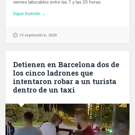
viernes laborables entre las 7 y las 20 horas.
«Hoy
Sigue leyendo
→
entra
en
vigor
15 septiembre, 2020
para
vehículos
el
régimen
Detienen en Barcelona dos de
sancionador
los cinco ladrones que
de
intentaron robar a un turista
la
Zona
dentro de un taxi
de
Bajas
Emisiones»