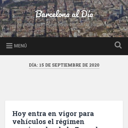
Saltar
al
Barcelona al Día
Buscar
contenido
Noticias que reflejan la evolución de Barcelona
MENÚ
DÍA:
15 DE SEPTIEMBRE DE 2020
Hoy entra en vigor para
vehículos el régimen