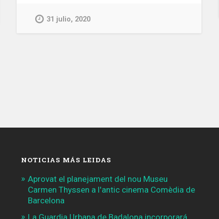
Urbana
desmantela
31 julio, 2020
tres
pisos
en
Ciutat
Vella
en
los
que
se
vendía
droga»
NOTICIAS MÁS LEIDAS
Aprovat el planejament del nou Museu
Carmen Thyssen a l'antic cinema Comèdia de
Barcelona
La Guardia Urbana de Badalona incorporará