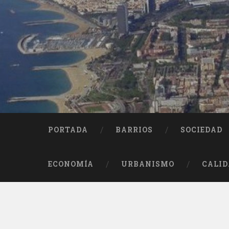
Saltar
al
contenido
Buscar
PORTADA
BARRIOS
SOCIEDAD
ECONOMÍA
URBANISMO
CALID