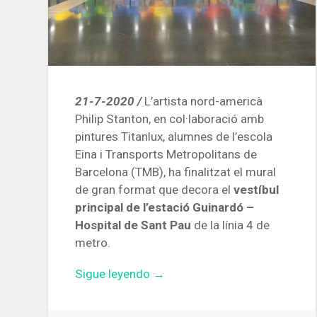
21-7-2020 /
L’artista nord-americà
Philip Stanton, en col·laboració amb
pintures Titanlux, alumnes de l’escola
Eina i Transports Metropolitans de
Barcelona (TMB), ha finalitzat el mural
de gran format que decora el
vestíbul
principal de l’estació Guinardó –
Hospital de Sant Pau
de la línia 4 de
metro.
«Mural
Sigue leyendo
→
colorista
per