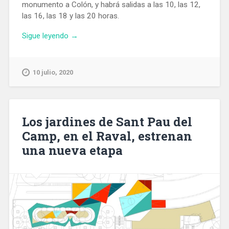
monumento a Colón, y habrá salidas a las 10, las 12,
las 16, las 18 y las 20 horas.
«Barcelona
Sigue leyendo
→
Panorámica,
nueva
ruta
10 julio, 2020
turística
en
bus
operativa
Los jardines de Sant Pau del
hasta
Camp, en el Raval, estrenan
final
una nueva etapa
de
agosto»