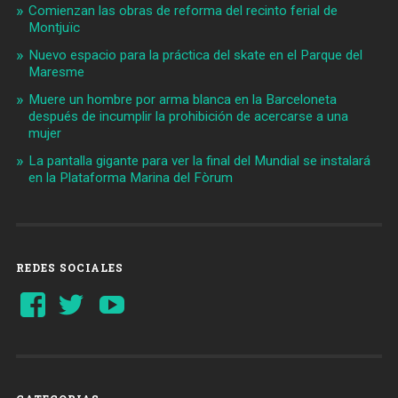
Comienzan las obras de reforma del recinto ferial de
Montjuïc
Nuevo espacio para la práctica del skate en el Parque del
Maresme
Muere un hombre por arma blanca en la Barceloneta
después de incumplir la prohibición de acercarse a una
mujer
La pantalla gigante para ver la final del Mundial se instalará
en la Plataforma Marina del Fòrum
REDES SOCIALES
Ver
Ver
YouTube
perfil
perfil
de
de
Barcelonaaldia
@BCN_aldia
en
en
Facebook
Twitter