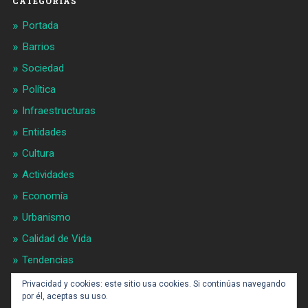
CATEGORIAS
Portada
Barrios
Sociedad
Política
Infraestructuras
Entidades
Cultura
Actividades
Economía
Urbanismo
Calidad de Vida
Tendencias
Gran BCN
Privacidad y cookies: este sitio usa cookies. Si continúas navegando
por él, aceptas su uso.