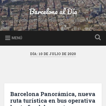
Saltar
al
Barcelona al Día
Buscar
contenido
Noticias que reflejan la evolución de Barcelona
MENÚ
DÍA:
10 DE JULIO DE 2020
Barcelona Panorámica, nueva
ruta turística en bus operativa