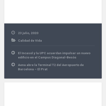
23 julio, 2020
Calidad de Vida
Navegación
El Incasol y la UPC acuerdan impulsar un nuevo
de
edificio en el Campus Diagonal-Besòs
entradas
Aena abre la Terminal T2 del Aeropuerto de
Barcelona – El Prat