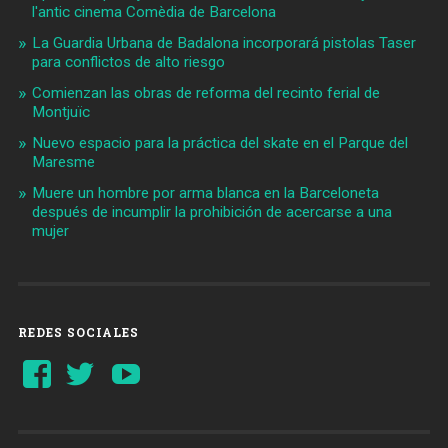
l'antic cinema Comèdia de Barcelona
La Guardia Urbana de Badalona incorporará pistolas Taser
para conflictos de alto riesgo
Comienzan las obras de reforma del recinto ferial de
Montjuïc
Nuevo espacio para la práctica del skate en el Parque del
Maresme
Muere un hombre por arma blanca en la Barceloneta
después de incumplir la prohibición de acercarse a una
mujer
REDES SOCIALES
Ver
Ver
YouTube
perfil
perfil
de
de
Barcelonaaldia
@BCN_aldia
en
en
Facebook
Twitter