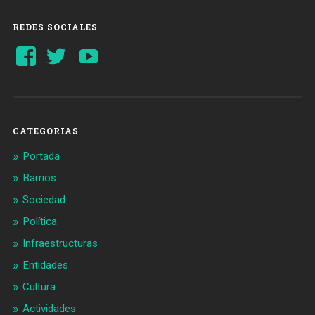
REDES SOCIALES
Ver
Ver
YouTube
perfil
perfil
de
de
Barcelonaaldia
@BCN_aldia
en
en
Facebook
Twitter
CATEGORIAS
Portada
Barrios
Sociedad
Política
Infraestructuras
Entidades
Cultura
Actividades