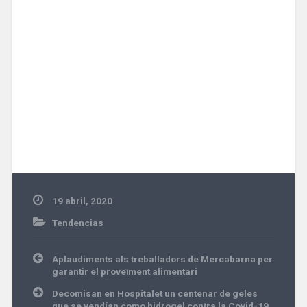
19 abril, 2020
Tendencias
Navegación
Aplaudiments als treballadors de Mercabarna per
de
garantir el proveïment alimentari
entradas
Decomisan en Hospitalet un centenar de geles
que se vendían como hidrogel contra la Covid-19