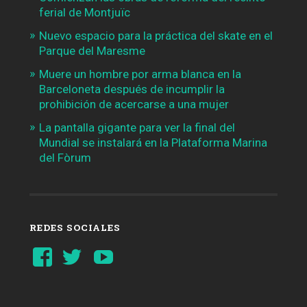
ferial de Montjuïc
Nuevo espacio para la práctica del skate en el
Parque del Maresme
Muere un hombre por arma blanca en la
Barceloneta después de incumplir la
prohibición de acercarse a una mujer
La pantalla gigante para ver la final del
Mundial se instalará en la Plataforma Marina
del Fòrum
REDES SOCIALES
Ver
Ver
YouTube
perfil
perfil
de
de
Barcelonaaldia
@BCN_aldia
en
en
Facebook
Twitter