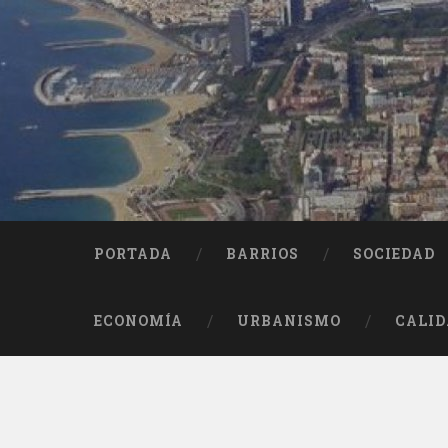
Saltar
al
contenido
Buscar
PORTADA
BARRIOS
SOCIEDAD
ECONOMÍA
URBANISMO
CALID