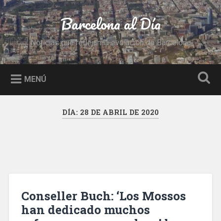
Saltar
al
Barcelona al Día
Buscar
contenido
Noticias que reflejan la evolución de Barcelona
MENÚ
DÍA:
28 DE ABRIL DE 2020
Conseller Buch: ‘Los Mossos
han dedicado muchos