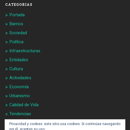
CATEGORIAS
Portada
Barrios
Sociedad
Política
Infraestructuras
Entidades
Cultura
Actividades
Economía
Urbanismo
Calidad de Vida
Tendencias
Gran BCN
Privacidad y cookies: este sitio usa cookies. Si continúas navegando
por él, aceptas su uso.