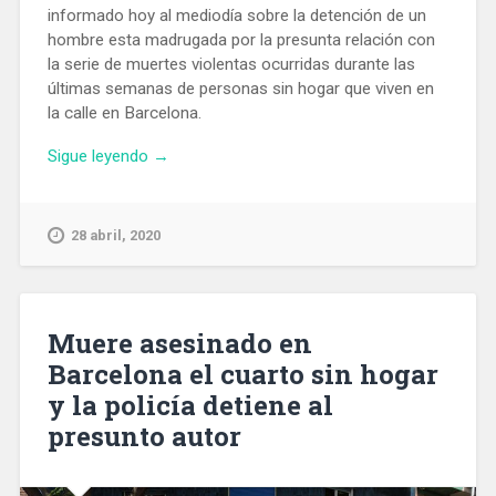
informado hoy al mediodía sobre la detención de un
hombre esta madrugada por la presunta relación con
la serie de muertes violentas ocurridas durante las
últimas semanas de personas sin hogar que viven en
la calle en Barcelona.
«Conseller
Sigue leyendo
→
Buch:
‘Los
Mossos
28 abril, 2020
han
dedicado
muchos
esfuerzos
Muere asesinado en
para
Barcelona el cuarto sin hogar
resolver’
y la policía detiene al
los
asesinatos
presunto autor
de
mendigos»