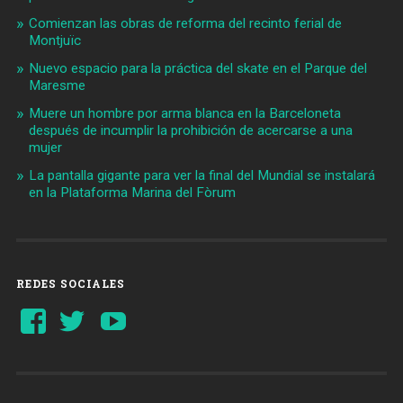
Comienzan las obras de reforma del recinto ferial de
Montjuïc
Nuevo espacio para la práctica del skate en el Parque del
Maresme
Muere un hombre por arma blanca en la Barceloneta
después de incumplir la prohibición de acercarse a una
mujer
La pantalla gigante para ver la final del Mundial se instalará
en la Plataforma Marina del Fòrum
REDES SOCIALES
Ver
Ver
YouTube
perfil
perfil
de
de
Barcelonaaldia
@BCN_aldia
en
en
Facebook
Twitter