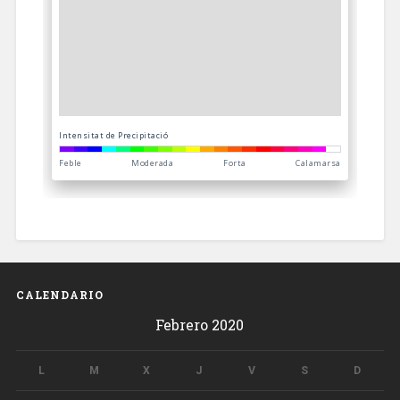
CALENDARIO
Febrero 2020
L
M
X
J
V
S
D