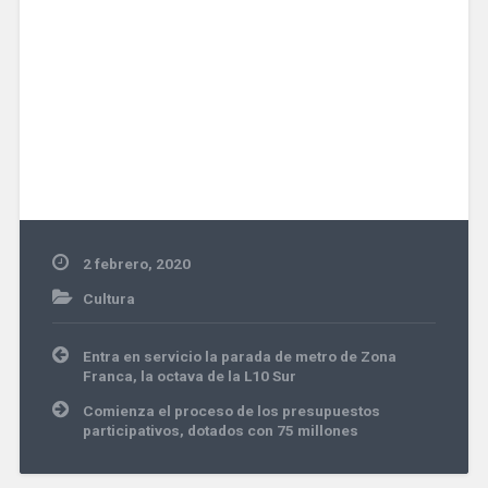
2 febrero, 2020
Cultura
Navegación
Entra en servicio la parada de metro de Zona
de
Franca, la octava de la L10 Sur
entradas
Comienza el proceso de los presupuestos
participativos, dotados con 75 millones