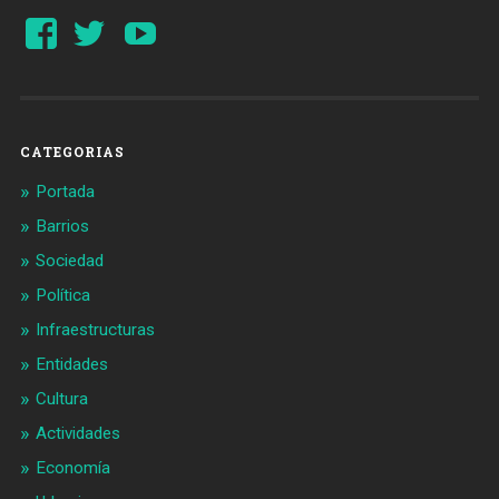
Ver
Ver
YouTube
perfil
perfil
de
de
Barcelonaaldia
@BCN_aldia
en
en
Facebook
Twitter
CATEGORIAS
Portada
Barrios
Sociedad
Política
Infraestructuras
Entidades
Cultura
Actividades
Economía